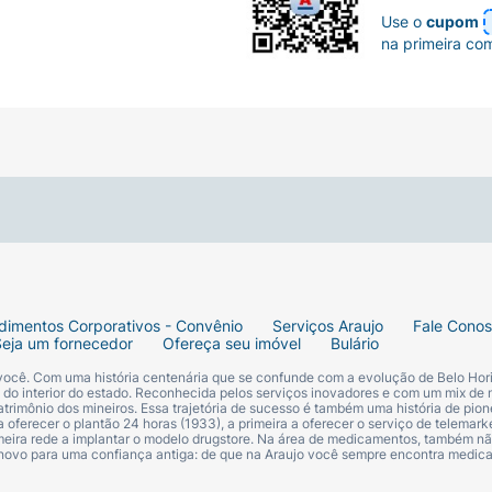
Use o
cupom
na primeira co
dimentos Corporativos - Convênio
Serviços Araujo
Fale Cono
Seja um fornecedor
Ofereça seu imóvel
Bulário
 você. Com uma história centenária que se confunde com a evolução de Belo Hori
s do interior do estado. Reconhecida pelos serviços inovadores e com um mix de 
trimônio dos mineiros. Essa trajetória de sucesso é também uma história de pion
 oferecer o plantão 24 horas (1933), a primeira a oferecer o serviço de telemarke
primeira rede a implantar o modelo drugstore. Na área de medicamentos, também nã
 novo para uma confiança antiga: de que na Araujo você sempre encontra medi