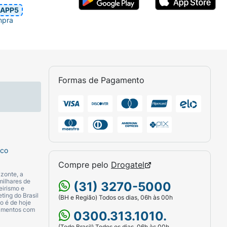
APP5
mpra
Formas de Pagamento
sco
Compre pelo
Drogatel
zonte, a
milhares de
(31) 3270-5000
eirismo e
ting do Brasil
(BH e Região) Todos os dias, 06h às 00h
o é de hoje
camentos com
0300.313.1010.
(Todo Brasil) Todos os dias, 06h às 00h