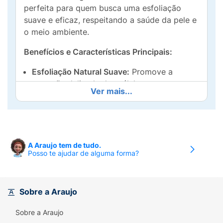
perfeita para quem busca uma esfoliação
suave e eficaz, respeitando a saúde da pele e
o meio ambiente.
Benefícios e Características Principais:
Esfoliação Natural Suave:
Promove a
remoção delicada das células mortas,
Ver mais...
desobstruindo os poros e estimulando a
renovação celular, deixando a pele mais
lisa, macia e radiante.
Formato Luva Anatômica:
O design em
A Araujo tem de tudo.
formato de luva (ou oval, conforme a
Posso te ajudar de alguma forma?
embalagem) proporciona um encaixe
confortável e seguro nas mãos, facilitando
a aplicação da pressão ideal e o manuseio
Sobre a Araujo
durante o banho.
Sobre a Araujo
Melhora a Circulação:
A massagem