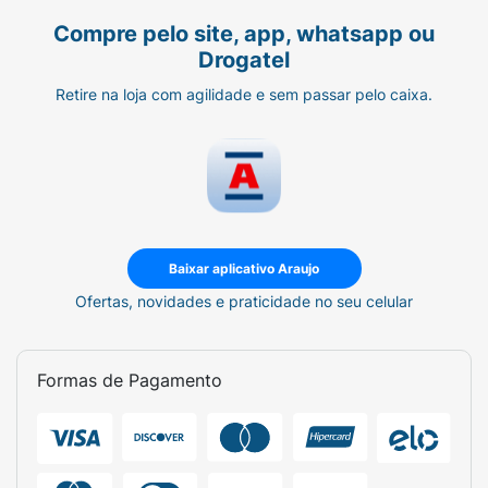
sustentabilidade.
Compre pelo site, app, whatsapp ou
Adicione a
Bucha Vegetal Orgânica para
Drogatel
Banho
ao seu ritual de beleza e sinta a
diferença de uma pele profundamente limpa,
Retire na loja com agilidade e sem passar pelo caixa.
esfoliada e revigorada. Cuide de você e do
planeta com o poder da natureza!
Baixar aplicativo Araujo
Ofertas, novidades e praticidade no seu celular
Formas de Pagamento