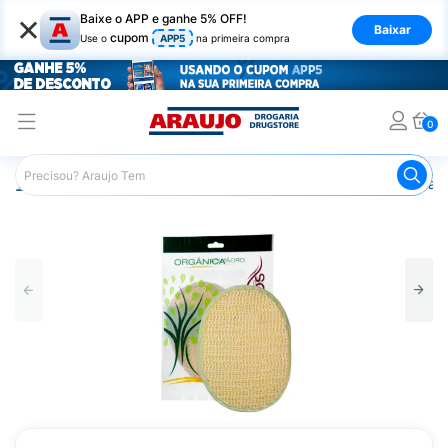
×
Baixe o APP e ganhe 5% OFF!
Baixar
cupom
Use o
APP5
na primeira compra
0
Araujo
Higiene Pessoal
Banho
Esponja Orgânica para