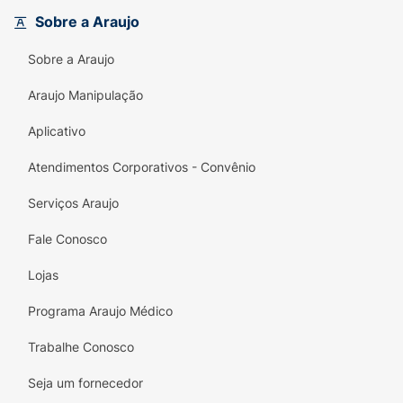
Aplicação prática;
Sobre a Araujo
Antipoluição e efeito detox;
Sobre a Araujo
Repositor de Biominerais à pele;
Araujo Manipulação
Fragrância agradável.
Aplicativo
Agite bem antes de usar. Mantenha a
Atendimentos Corporativos - Convênio
embalagem na posição vertical. Pressione a
Serviços Araujo
válvula e libere a espuma na palma da mão,
em seguida espalhe nas mãos e aplique
Fale Conosco
sobre o rosto úmido. Enxague
Lojas
abundantemente. Proteja os olhos durante a
Programa Araujo Médico
aplicação.
Trabalhe Conosco
Preocupações:
Seja um fornecedor
Cuidado:
Produto Inflamável. Conteúdo sob