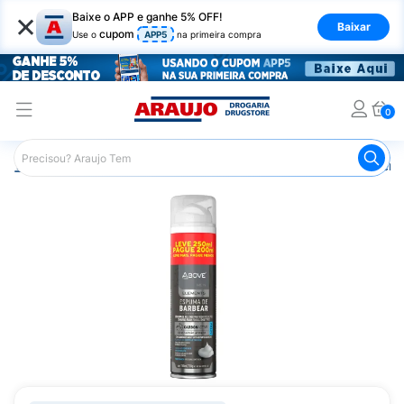
×
Baixe o APP e ganhe 5% OFF!
Baixar
cupom
Use o
APP5
na primeira compra
0
Araujo
Higiene Pessoal
Cuidados com a Barba
Creme