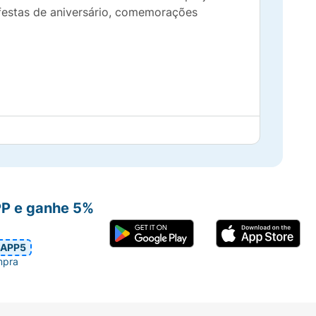
festas de aniversário, comemorações
PP e ganhe 5%
APP5
mpra