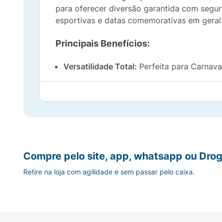
para oferecer diversão garantida com segu
esportivas e datas comemorativas em geral
Principais Benefícios:
Versatilidade Total:
Perfeita para Carnava
Alto Rendimento:
Embalagem econômica de
Efeito Especial:
Neve artificial de alta qua
Praticidade:
Lata aerosol de fácil manusei
Compre pelo site, app, whatsapp ou Drog
Retire na loja com agilidade e sem passar pelo caixa.