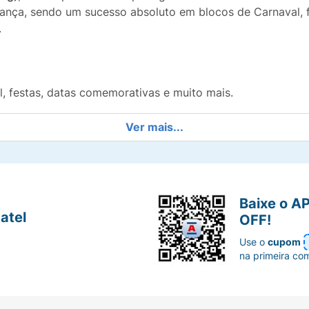
rança, sendo um sucesso absoluto em blocos de Carnaval, 
.
l, festas, datas comemorativas e muito mais.
 400ml que garante a festa por mais tempo.
Ver mais...
lidade para fotos e vídeos incríveis.
o para uma aplicação rápida e divertida.
Baixe o A
atel
OFF!
Use o
cupom
na primeira co