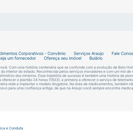
dimentos Corporativos - Convênio
Serviços Araujo
Fale Cono
Seja um fornecedor
Ofereça seu imóvel
Bulário
 você. Com uma história centenária que se confunde com a evolução de Belo Hori
s do interior do estado. Reconhecida pelos serviços inovadores e com um mix de 
trimônio dos mineiros. Essa trajetória de sucesso é também uma história de pion
 oferecer o plantão 24 horas (1933), a primeira a oferecer o serviço de telemarke
primeira rede a implantar o modelo drugstore. Na área de medicamentos, também nã
 novo para uma confiança antiga: de que na Araujo você sempre encontra medi
tica e Conduta