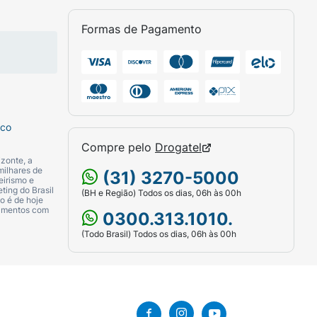
Formas de Pagamento
sco
Compre pelo
Drogatel
zonte, a
milhares de
(31) 3270-5000
eirismo e
ting do Brasil
(BH e Região) Todos os dias, 06h às 00h
o é de hoje
camentos com
0300.313.1010.
(Todo Brasil) Todos os dias, 06h às 00h