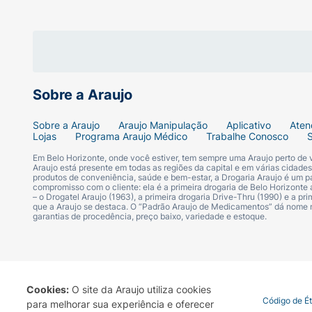
Sobre a Araujo
Sobre a Araujo
Araujo Manipulação
Aplicativo
Aten
Lojas
Programa Araujo Médico
Trabalhe Conosco
Em Belo Horizonte, onde você estiver, tem sempre uma Araujo perto de
Araujo está presente em todas as regiões da capital e em várias cidade
produtos de conveniência, saúde e bem-estar, a Drogaria Araujo é um pa
compromisso com o cliente: ela é a primeira drogaria de Belo Horizonte a
– o Drogatel Araujo (1963), a primeira drogaria Drive-Thru (1990) e a 
que a Araujo se destaca. O “Padrão Araujo de Medicamentos” dá nome
garantias de procedência, preço baixo, variedade e estoque.
Cookies:
O site da Araujo utiliza cookies
Termo de Uso
Portal da Privacidade
Covid-19
Código de É
para melhorar sua experiência e oferecer