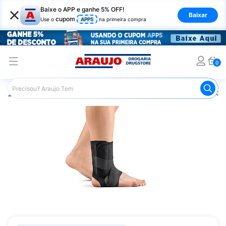
×
Baixe o APP e ganhe 5% OFF!
Baixar
cupom
Use o
APP5
na primeira compra
0
Araujo
Saúde e Bem Estar
Ortopédicos
Imobilizador