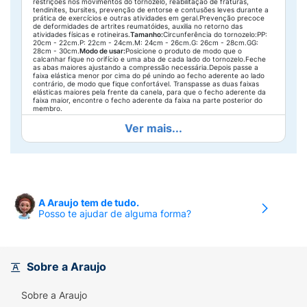
restrições nos movimentos do tornozelo, reabilitação de fraturas,
tendinites, bursites, prevenção de entorse e contusões leves durante a
prática de exercícios e outras atividades em geral.Prevenção precoce
de deformidades de artrites reumatóides, auxilia no retorno das
atividades físicas e rotineiras.
Tamanho:
Circunferência do tornozelo:PP:
20cm - 22cm.P: 22cm - 24cm.M: 24cm - 26cm.G: 26cm - 28cm.GG:
28cm - 30cm.
Modo de usar:
Posicione o produto de modo que o
calcanhar fique no orifício e uma aba de cada lado do tornozelo.Feche
as abas maiores ajustando a compressão necessária.Depois passe a
faixa elástica menor por cima do pé unindo ao fecho aderente ao lado
contrário, de modo que fique confortável. Transpasse as duas faixas
elásticas maiores pela frente da canela, para que o fecho aderente da
faixa maior, encontre o fecho aderente da faixa na parte posterior do
membro.
Ver mais...
A Araujo tem de tudo.
Posso te ajudar de alguma forma?
Sobre a Araujo
Sobre a Araujo