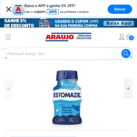
×
Baixe o APP e ganhe 5% OFF!
Baixar
cupom
Use o
APP5
na primeira compra
0
Araujo
Medicamentos
Remédio para o Estômago e Gastro