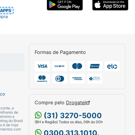
APP5
mpra
Formas de Pagamento
sco
Compre pelo
Drogatel
zonte, a
milhares de
(31) 3270-5000
eirismo e
ting do Brasil
(BH e Região) Todos os dias, 06h às 00h
o é de hoje
camentos com
0300.313.1010.