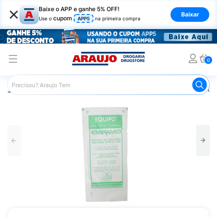
×
Baixe o APP e ganhe 5% OFF!
Baixar
cupom
Use o
APP5
na primeira compra
0
Araujo
Saúde e Bem Estar
Equipamentos e Instrumentos