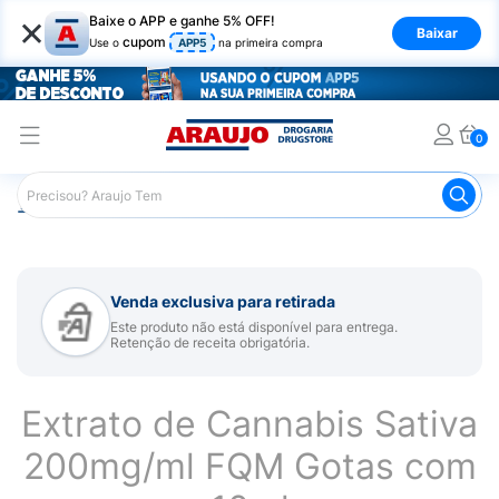
×
Baixe o APP e ganhe 5% OFF!
Baixar
cupom
Use o
APP5
na primeira compra
0
Araujo
Medicamentos
Mais Medicamentos
Extrato d
Venda exclusiva para retirada
Este produto não está disponível para entrega.
Retenção de receita obrigatória.
Extrato de Cannabis Sativa
200mg/ml FQM Gotas com