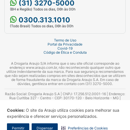
(31) 3270-5000
(BH e Região) Todos os dias, 06h às 00h
0300.313.1010
(Todo Brasil) Todos os dias, 06h às 00h
Termo de Uso
Portal da Privacidade
Covid-19
Código de Ética e Conduta
A Drogaria Araujo S/A informa que o seu site oficial corresponde ao
endereço www.araujo.com.br, não reconhecendo qualquer outro que
utilize indevidamente da sua marca. Para sua segurança recomendamos
que não sejam realizadas compras em sites desconhecidos que se utilizem
de forma fraudulenta da marca da Drogaria Araujo S.A. Em caso de
dúvidas, gentileza entrar em contato com (31) 3270-5000.
Razão Social: Drogaria Araujo S.A | CNPJ: 17.256.512.0001-16 | Endereço:
Rua Curitiba 327 - Centro - CEP: 30170-120 - Belo Horizonte - MG |
Telefones: 0300.313.1010 e (31) 3270-5000 Horário de funcionamento -
06:00h às 00:00h | Consultores técnicos responsáveis: Hairton Ayres
Cookies:
O site da Araujo utiliza cookies para melhorar sua
Azevedo Guimarães – CRF 10.965 | Yasmin Silva Alvarenga – CRF 52.584 -
Consultor substituto: Thiago Aguiar Pinheiro - CRF Nº 13.748. Alvará
experiência e oferecer serviços personalizados.
Sanitário: 2025020713 | Autorização de Funcionamento da Empresa (AFE):
7.16355-1
Permitir
Dispensar
Preferências de Cookies