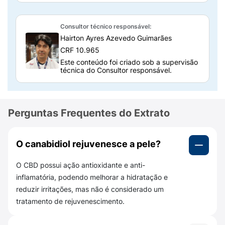
contínuo ao bem-estar do paciente.
Consultor técnico responsável:
Composição do Extrato de Cannabis Sativa
160,32mg/ml
Hairton Ayres Azevedo Guimarães
CRF 10.965
Cada mililitro contém
160,32 mg de extrato
Este conteúdo foi criado sob a supervisão
padronizado de Cannabis Sativa
, com teor de
técnica do Consultor responsável.
THC
inferior a 0,2%
, garantindo efeito
terapêutico sem causar alterações
psicoativas intensas. O produto também inclui
Perguntas Frequentes do Extrato
veículos adequados para uso oral, mantendo
estabilidade, pureza e segurança durante
todo o tratamento.
O canabidiol rejuvenesce a pele?
Sempre atente-se a esses componentes para
O CBD possui ação antioxidante e anti-
garantir que você não possui alergia ou
inflamatória, podendo melhorar a hidratação e
sensibilidade a algum deles.
reduzir irritações, mas não é considerado um
tratamento de rejuvenescimento.
Como o Extrato de Cannabis Sativa
Greencare funciona?