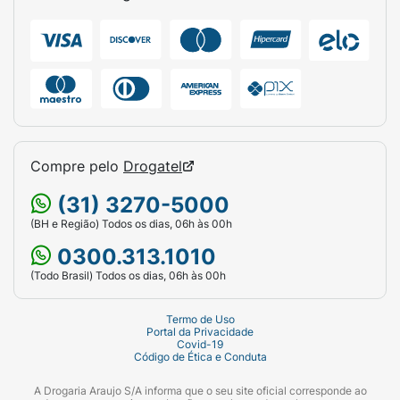
Como armazenar o Extrato de Cannabis
Sativa 160,32mg/ml?
O frasco deve ser mantido em local fresco,
protegido da luz e longe da umidade. Evite
deixar o produto em ambientes muito
quentes, como carros ou banheiros. Após
aberto, mantenha sempre bem fechado e
Compre pelo
Drogatel
conservado conforme as orientações da
(31) 3270-5000
embalagem para garantir sua segurança e
(BH e Região) Todos os dias, 06h às 00h
eficácia até o final do tratamento.
0300.313.1010
Como comprar Extrato de Cannabis
(Todo Brasil) Todos os dias, 06h às 00h
Sativa 160,32mg/ml na Araujo?
Você pode comprar Extrato de Cannabis
Termo de Uso
Portal da Privacidade
Sativa 160,32mg/ml em
nossas lojas
, pelo
Covid-19
site,
aplicativo
,
WhatsApp
ou Drogatel.
Código de Ética e Conduta
A Drogaria Araujo S/A informa que o seu site oficial corresponde ao
Extrato de Cannabis Sativa é um