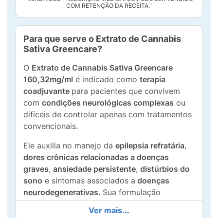
COM RETENÇÃO DA RECEITA."
Para que serve o Extrato de Cannabis
Sativa Greencare?
O
Extrato de Cannabis Sativa Greencare
160,32mg/ml
é indicado como
terapia
coadjuvante
para pacientes que convivem
com
condições neurológicas complexas
ou
difíceis de controlar apenas com tratamentos
convencionais.
Ele auxilia no manejo da
epilepsia refratária
,
dores crônicas relacionadas a doenças
graves
,
ansiedade persistente
,
distúrbios do
sono
e sintomas associados a
doenças
neurodegenerativas
. Sua formulação
padronizada permite um uso mais seguro,
Ver mais...
previsível e estável, oferecendo suporte