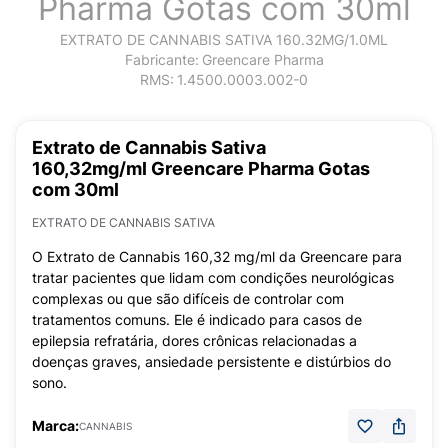
Pharma Gotas com 30ml
EXTRATO DE CANNABIS SATIVA 160.32MG/1.0ML
Fabricante:
Greencare Pharma
RMS:
1.4500.0003.002-0
Extrato de Cannabis Sativa
160,32mg/ml Greencare Pharma Gotas
com 30ml
EXTRATO DE CANNABIS SATIVA
O Extrato de Cannabis 160,32 mg/ml da Greencare para
tratar pacientes que lidam com condições neurológicas
complexas ou que são difíceis de controlar com
tratamentos comuns. Ele é indicado para casos de
epilepsia refratária, dores crônicas relacionadas a
doenças graves, ansiedade persistente e distúrbios do
sono.
Marca:
CANNABIS