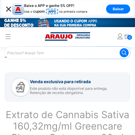
×
Baixe o APP e ganhe 5% OFF!
Baixar
cupom
Use o
APP5
na primeira compra
0
Araujo
Medicamentos
Mais Medicamentos
Extrato d
Venda exclusiva para retirada
Este produto não está disponível para entrega.
Retenção de receita obrigatória.
Extrato de Cannabis Sativa
160,32mg/ml Greencare