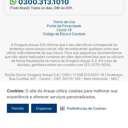
0300.313.1010
(Todo Brasil) Todos os dias, 06h às 00h
Termo de Uso
Portal da Privacidade
Covid-19
Código de Ética e Conduta
A Drogaria Araujo S/A informa que o seu site oficial corresponde ao
endereço www.araujo.com.br, não reconhecendo qualquer outro que
utilize indevidamente da sua marca. Para sua segurança recomendamos
que não sejam realizadas compras em sites desconhecidos que se utilizem
de forma fraudulenta da marca da Drogaria Araujo S.A. Em caso de
dúvidas, gentileza entrar em contato com (31) 3270-5000.
Razão Social: Drogaria Araujo S.A | CNPJ: 17.256.512.0001-16 | Endereço:
Rua Curitiba 327 - Centro - CEP: 30170-120 - Belo Horizonte - MG |
Telefones: 0300.313.1010 e (31) 3270-5000 Horário de funcionamento -
06:00h às 00:00h | Consultores técnicos responsáveis: Hairton Ayres
Cookies:
O site da Araujo utiliza cookies para melhorar sua
Azevedo Guimarães – CRF 10.965 | Yasmin Silva Alvarenga – CRF 52.584 -
Consultor substituto: Thiago Aguiar Pinheiro - CRF Nº 13.748. Alvará
experiência e oferecer serviços personalizados.
Sanitário: 2025020713 | Autorização de Funcionamento da Empresa (AFE):
7.16355-1
Permitir
Dispensar
Preferências de Cookies