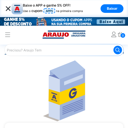
×
Baixe o APP e ganhe 5% OFF!
Baixar
cupom
Use o
APP5
na primeira compra
0
Araujo
Medicamentos
Remédios Cardiológicos
Reméd