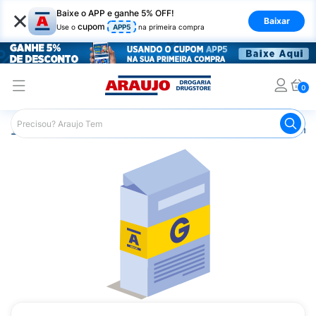
×
Baixe o APP e ganhe 5% OFF!
Baixar
cupom
Use o
APP5
na primeira compra
0
Araujo
Medicamentos
Remédios Cardiológicos
Reméd