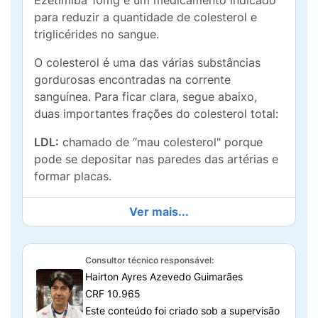
Ezetimiba 10mg é um medicamento indicado
para reduzir a quantidade de colesterol e
triglicérides no sangue.
O colesterol é uma das várias substâncias
gordurosas encontradas na corrente
sanguínea. Para ficar clara, segue abaixo,
duas importantes frações do colesterol total:
LDL:
chamado de “mau colesterol" porque
pode se depositar nas paredes das artérias e
formar placas.
HDL:
chamado de “bom colesterol” porque
Ver mais...
ajuda a evitar o depósito do “mau colesterol”
nas artérias e protege contra doenças do
coração.
Consultor técnico responsável:
Hairton Ayres Azevedo Guimarães
Outra forma de gordura no sangue que pode
CRF 10.965
aumentar o risco de doenças do coração são
Este conteúdo foi criado sob a supervisão