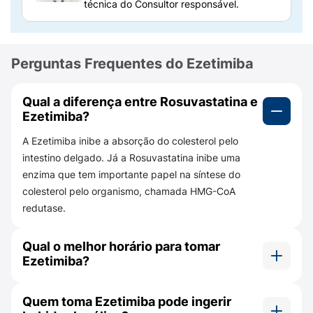
os triglicérides. Se você possui sitosterolemia,
técnica do Consultor responsável.
seu médico prescreveu ezetimiba para reduzir
os níveis de esteroides vegetais em seu
sangue.
Perguntas Frequentes do Ezetimiba
Como a Ezetimiba 10mg funciona?
Quais são seus benefícios?
Qual a diferença entre Rosuvastatina e
Ezetimiba?
A Ezetimiba age ao reduzir a absorção do
colesterol no intestino delgado. Assim, o
A Ezetimiba inibe a absorção do colesterol pelo
medicamento reduz a condução de colesterol
intestino delgado. Já a Rosuvastatina inibe uma
do intestino para o fígado.
enzima que tem importante papel na síntese do
colesterol pelo organismo, chamada HMG-CoA
É importante ressaltar que o colesterol alto é
redutase.
tratado a partir de duas formas principais:
uso de medicamentos e alterações no estilo
Qual o melhor horário para tomar
de vida.
Portanto, o uso de Ezetimiba para
Ezetimiba?
reduzir o colesterol deve ser associado a
práticas como uma dieta redutora de
Ezetimiba pode ser tomado em qualquer hora do
colesterol, aumento da atividade física e
Quem toma Ezetimiba pode ingerir
dia, independente da ingestão de alimentos.