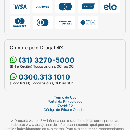
insuficiência hepática moderada ou grave.
Além disso, o medicamento não deve ser
utilizado por pacientes alérgicos à ezetimiba
ou a qualquer um de seus componentes
(lactose monoidratada, celulose
microcristalina, povidona, laurilsulfato de
sódio, croscarmelose sódica, amido, dióxido
Compre pelo
Drogatel
de silício, estearilfumarato de sódio).
(31) 3270-5000
Como comprar Ezetimiba 10mg na
(BH e Região) Todos os dias, 06h às 00h
Araujo?
0300.313.1010
Você pode comprar Ezetimiba 10mg em
(Todo Brasil) Todos os dias, 06h às 00h
nossas lojas, pelo site, aplicativo, WhatsApp
ou Drogatel.
Termo de Uso
Portal da Privacidade
Covid-19
Ezetimiba é um medicamento vendido sob
Código de Ética e Conduta
prescrição médica
, por isso, caso você realize
A Drogaria Araujo S/A informa que o seu site oficial corresponde ao
a compra através dos canais digitais (site,
endereço www.araujo.com.br, não reconhecendo qualquer outro que
aplicativo, WhatsApp ou Drogatel), precisará
utilize indevidamente da sua marca. Para sua segurança recomendamos