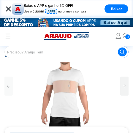
×
Baixe o APP e ganhe 5% OFF!
Baixar
cupom
Use o
APP5
na primeira compra
0
Araujo
Saúde e Bem Estar
Ortopédicos
Faixa Toráci