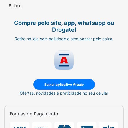
Bulário
5 anos
ANVISA:
Compre pelo site, app, whatsapp ou
Drogatel
10340440076
Retire na loja com agilidade e sem passar pelo caixa.
Cuidado e conservação:
A utilização deste produto deverá ser sempre
orientada por um especialista.
Não use enquanto estiver dormindo.
Caso ocorram irritações na pele, suspenda o
Baixar aplicativo Araujo
uso e consulte seu médico.
Ofertas, novidades e praticidade no seu celular
Não aperte em demasia para não dificultar a
circulação sanguínea.
Formas de Pagamento
Evite o uso sobre a pele lesionada ou ferida.