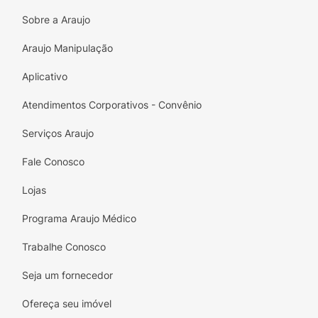
Para saber o tamanho adequado, meça a
Sobre a Araujo
circunferência do tórax:
Araujo Manipulação
Aplicativo
Tamanho P:
de 76 a 86 cm
Atendimentos Corporativos - Convênio
Tamanho M:
de 86 a 96 cm
Serviços Araujo
Tamanho G:
de 96 a 106 cm
Fale Conosco
Tamanho GG:
106 a 116 cm
Lojas
Cor:
Programa Araujo Médico
Bege
Trabalhe Conosco
Composição:
Seja um fornecedor
100% Algodão
Ofereça seu imóvel
Prazo de Validade: