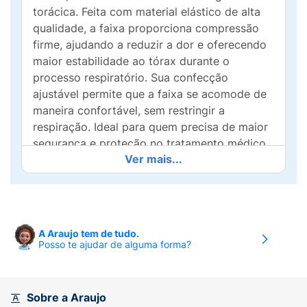
torácica. Feita com material elástico de alta
qualidade, a faixa proporciona compressão
firme, ajudando a reduzir a dor e oferecendo
maior estabilidade ao tórax durante o
processo respiratório. Sua confecção
ajustável permite que a faixa se acomode de
maneira confortável, sem restringir a
respiração. Ideal para quem precisa de maior
segurança e proteção no tratamento médico,
Ver mais...
sua aplicação prática facilita o uso diário.
Discreta e eficaz, a Faixa Torácica Mercur é
indicada para homens e mulheres,
promovendo conforto e suporte durante o
tratamento.
A Araujo tem de tudo.
Posso te ajudar de alguma forma?
Ajustável por fecho aderente, confeccionado
em material macio e resistente, que garante
conforto e proteção.
Sobre a Araujo