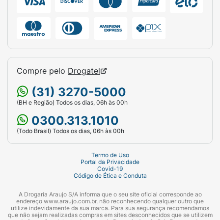
Qualquer uso diferente dos mencionados
aqui, inclusive o pós-cirúrgico, deverá seguir
orientação de um profissional da saúde.
Lave manualmente com sabão neutro em
água até 40ºC, sem lavar ou secar em
Compre pelo
Drogatel
máquina, nem utilizar produtos clorados e
solventes para remover manchas.
(31) 3270-5000
Ao secar, mantenha na sombra, na posição
(BH e Região) Todos os dias, 06h às 00h
vertical, sem torcer.
0300.313.1010
(Todo Brasil) Todos os dias, 06h às 00h
Este produto não pode ser limpo a seco,
passado a ferro, nem receber vaporização ou
Termo de Uso
tratamento a vapor.
Portal da Privacidade
Covid-19
Código de Ética e Conduta
Não limpe a seco.
A Drogaria Araujo S/A informa que o seu site oficial corresponde ao
Ao lavar mantenha os fechos aderentes
endereço www.araujo.com.br, não reconhecendo qualquer outro que
unidos ou cobertos para evitar danos ao
utilize indevidamente da sua marca. Para sua segurança recomendamos
que não sejam realizadas compras em sites desconhecidos que se utilizem