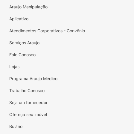
Araujo Manipulação
Aplicativo
Tamanho P:
de 76 a 86 cm
Atendimentos Corporativos - Convênio
Tamanho M:
de 86 a 96 cm
Serviços Araujo
Tamanho G:
de 96 a 106 cm
Fale Conosco
Tamanho GG:
106 a 116 cm
Lojas
Cor:
Programa Araujo Médico
Bege
Trabalhe Conosco
Composição:
Seja um fornecedor
100% Algodão
Ofereça seu imóvel
Prazo de Validade:
Bulário
5 anos