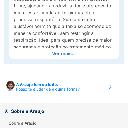
firme, ajudando a reduzir a dor e oferecendo
maior estabilidade ao tórax durante o
processo respiratório. Sua confecção
ajustável permite que a faixa se acomode de
maneira confortável, sem restringir a
respiração. Ideal para quem precisa de maior
segurança e proteção no tratamento médico,
Ver mais...
sua aplicação prática facilita o uso diário.
Discreta e eficaz, a Faixa Torácica Mercur é
indicada para homens e mulheres,
promovendo conforto e suporte durante o
tratamento.
A Araujo tem de tudo.
Posso te ajudar de alguma forma?
Ajustável por fecho aderente, confeccionado
em material macio e resistente, que garante
conforto e proteção.
Sobre a Araujo
Para saber o tamanho adequado, meça a
Sobre a Araujo
circunferência do tórax: