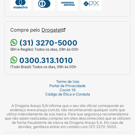
orientação de um profissional da saúde.
Lave manualmente com sabão neutro em
água até 40ºC, sem lavar ou secar em
Compre pelo
Drogatel
máquina, nem utilizar produtos clorados e
solventes para remover manchas.
(31) 3270-5000
Ao secar, mantenha na sombra, na posição
(BH e Região) Todos os dias, 06h às 00h
vertical, sem torcer.
0300.313.1010
(Todo Brasil) Todos os dias, 06h às 00h
Este produto não pode ser limpo a seco,
passado a ferro, nem receber vaporização ou
Termo de Uso
tratamento a vapor.
Portal da Privacidade
Covid-19
Código de Ética e Conduta
Não limpe a seco.
A Drogaria Araujo S/A informa que o seu site oficial corresponde ao
Ao lavar mantenha os fechos aderentes
endereço www.araujo.com.br, não reconhecendo qualquer outro que
unidos ou cobertos para evitar danos ao
utilize indevidamente da sua marca. Para sua segurança recomendamos
que não sejam realizadas compras em sites desconhecidos que se utilizem
produto.
de forma fraudulenta da marca da Drogaria Araujo S.A. Em caso de
dúvidas, gentileza entrar em contato com (31) 3270-5000.