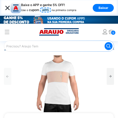
×
Baixe o APP e ganhe 5% OFF!
Baixar
cupom
Use o
APP5
na primeira compra
0
Araujo
Saúde e Bem Estar
Ortopédicos
Faixa Toráci