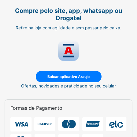
ANVISA:
Compre pelo site, app, whatsapp ou
Drogatel
10340440076
Retire na loja com agilidade e sem passar pelo caixa.
Cuidado e conservação:
A utilização deste produto deverá ser sempre
orientada por um especialista.
Não use enquanto estiver dormindo.
Caso ocorram irritações na pele, suspenda o
Baixar aplicativo Araujo
uso e consulte seu médico.
Ofertas, novidades e praticidade no seu celular
Não aperte em demasia para não dificultar a
circulação sanguínea.
Formas de Pagamento
Evite o uso sobre a pele lesionada ou ferida.
Qualquer uso diferente dos mencionados
aqui, inclusive o pós-cirúrgico, deverá seguir