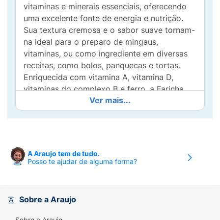
vitaminas e minerais essenciais, oferecendo
uma excelente fonte de energia e nutrição.
Sua textura cremosa e o sabor suave tornam-
na ideal para o preparo de mingaus,
vitaminas, ou como ingrediente em diversas
receitas, como bolos, panquecas e tortas.
Enriquecida com vitamina A, vitamina D,
vitaminas do complexo B e ferro, a Farinha
Ver mais...
Láctea NESTLÉ 160g oferece os benefícios de
um alimento equilibrado. A vitamina A
contribui para a saúde ocular e fortalece o
sistema imunológico, enquanto a vitamina D é
fundamental para o fortalecimento dos ossos
A Araujo tem de tudo.
e a absorção de cálcio. O ferro presente na
Posso te ajudar de alguma forma?
fórmula ajuda na formação de hemoglobina,
evitando a anemia e contribuindo para uma
melhor oxigenação do sangue. Além de ser
Sobre a Araujo
rico em nutrientes, a Farinha Láctea NESTLÉ
160g oferece uma excelente fonte de energia,
Sobre a Araujo