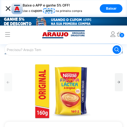
×
Baixe o APP e ganhe 5% OFF!
Baixar
cupom
Use o
APP5
na primeira compra
0
Araujo
Infantil
Alimentação Infantil
Suplemento Aliment