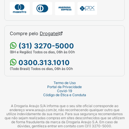
Contém derivados de trigo e leite. Pode
conter cevada, centeio, aveia e soja. Contém
lactose e glúten.
Compre pelo
Drogatel
Ingredientes:
Farinha de trigo enriquecida
com ferro e ácido fólico (55%), açúcar, leite
(31) 3270-5000
em pó integral (20%), vitaminas [vitamina C
(BH e Região) Todos os dias, 06h às 00h
(ácido L-ascórbico), vitamina B5 (d-
0300.313.1010
pantotenato de cálcio), vitamina B6
(Todo Brasil) Todos os dias, 06h às 00h
(cloridrato de piridoxina) e vitamina B1
(tiamina mononitrato)], minerais [cálcio
Termo de Uso
(fosfato de cálcio dibásico), ferro (fumarato
Portal da Privacidade
ferroso) e zinco (óxido de zinco)], sal e
Covid-19
Código de Ética e Conduta
aromatizante.
A Drogaria Araujo S/A informa que o seu site oficial corresponde ao
Modo de Conservação:
Coloque o produto
endereço www.araujo.com.br, não reconhecendo qualquer outro que
utilize indevidamente da sua marca. Para sua segurança recomendamos
em um recipiente limpo e seco, tampe bem e
que não sejam realizadas compras em sites desconhecidos que se utilizem
de forma fraudulenta da marca da Drogaria Araujo S.A. Em caso de
armazene em local fresco e seco.
dúvidas, gentileza entrar em contato com (31) 3270-5000.