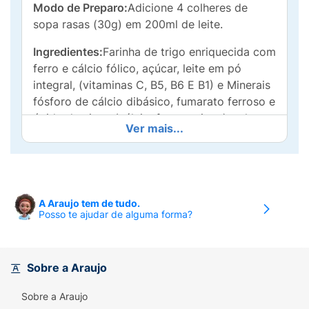
Modo de Preparo:
Adicione 4 colheres de
sopa rasas (30g) em 200ml de leite.
Ingredientes:
Farinha de trigo enriquecida com
ferro e cálcio fólico, açúcar, leite em pó
integral, (vitaminas C, B5, B6 E B1) e Minerais
fósforo de cálcio dibásico, fumarato ferroso e
óxido de zinco (cálcio, ferro e zinco), sal e
Ver mais...
aromatizante.
Alérgicos:
Contém leite e derivados de trigo.
Pode conter soja, centeio, cevada e aveia.
Contém glúten.
A Araujo tem de tudo.
Posso te ajudar de alguma forma?
Sobre a Araujo
Sobre a Araujo