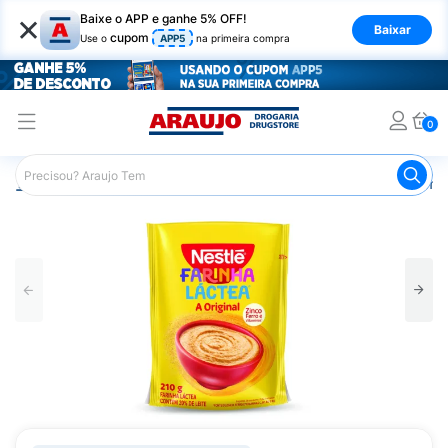
×
Baixe o APP e ganhe 5% OFF!
Baixar
cupom
Use o
APP5
na primeira compra
0
Araujo
Infantil
Alimentação Infantil
Suplemento Aliment