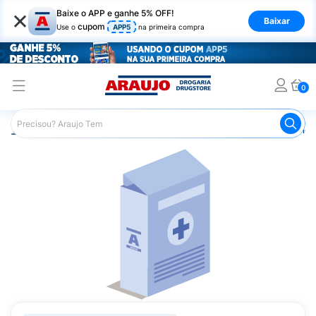
×
Baixe o APP e ganhe 5% OFF!
Baixar
cupom
Use o
APP5
na primeira compra
0
Araujo
Medicamentos
Medicamentos Especiais
Onco