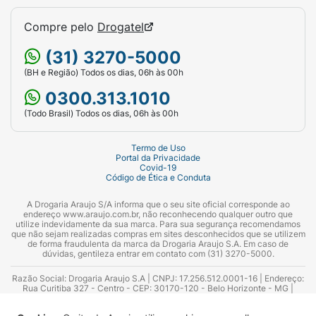
Compre pelo
Drogatel
(31) 3270-5000
(BH e Região) Todos os dias, 06h às 00h
0300.313.1010
(Todo Brasil) Todos os dias, 06h às 00h
Termo de Uso
Portal da Privacidade
Covid-19
Código de Ética e Conduta
A Drogaria Araujo S/A informa que o seu site oficial corresponde ao
endereço www.araujo.com.br, não reconhecendo qualquer outro que
utilize indevidamente da sua marca. Para sua segurança recomendamos
que não sejam realizadas compras em sites desconhecidos que se utilizem
de forma fraudulenta da marca da Drogaria Araujo S.A. Em caso de
dúvidas, gentileza entrar em contato com (31) 3270-5000.
Razão Social: Drogaria Araujo S.A | CNPJ: 17.256.512.0001-16 | Endereço:
Rua Curitiba 327 - Centro - CEP: 30170-120 - Belo Horizonte - MG |
Telefones: 0300.313.1010 e (31) 3270-5000 Horário de funcionamento -
06:00h às 00:00h | Consultores técnicos responsáveis: Hairton Ayres