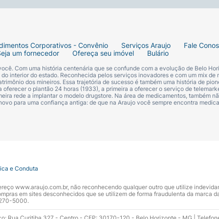
dimentos Corporativos - Convênio
Serviços Araujo
Fale Cono
Seja um fornecedor
Ofereça seu imóvel
Bulário
 você. Com uma história centenária que se confunde com a evolução de Belo Hori
s do interior do estado. Reconhecida pelos serviços inovadores e com um mix de 
trimônio dos mineiros. Essa trajetória de sucesso é também uma história de pion
 oferecer o plantão 24 horas (1933), a primeira a oferecer o serviço de telemarke
primeira rede a implantar o modelo drugstore. Na área de medicamentos, também nã
 novo para uma confiança antiga: de que na Araujo você sempre encontra medi
tica e Conduta
ndereço www.araujo.com.br, não reconhecendo qualquer outro que utilize indevid
pras em sites desconhecidos que se utilizem de forma fraudulenta da marca d
 3270-5000.
ço: Rua Curitiba 327 - Centro - CEP: 30170-120 - Belo Horizonte - MG | Telefon