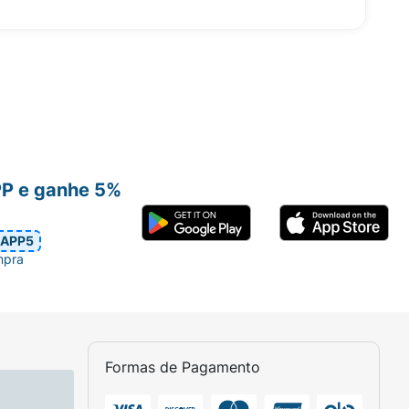
PP e ganhe 5%
APP5
mpra
Formas de Pagamento