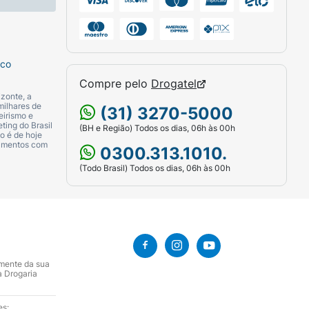
sco
Compre pelo
Drogatel
zonte, a
milhares de
(31) 3270-5000
eirismo e
ting do Brasil
(BH e Região) Todos os dias, 06h às 00h
o é de hoje
camentos com
0300.313.1010.
(Todo Brasil) Todos os dias, 06h às 00h
amente da sua
a Drogaria
es: