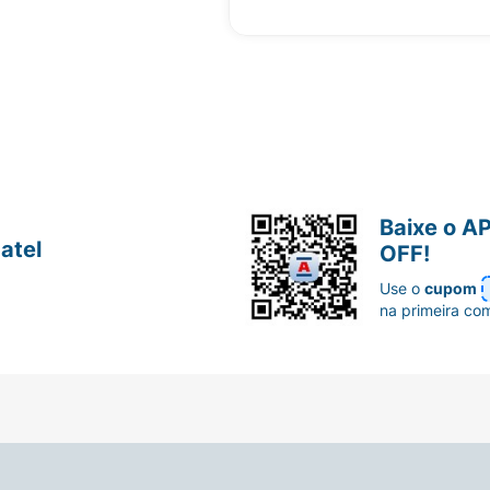
Baixe o A
atel
OFF!
Use o
cupom
na primeira co