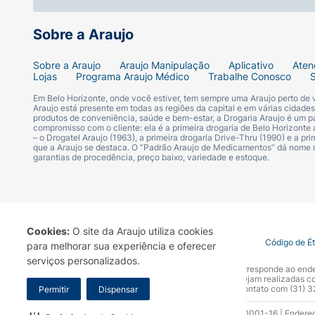
Sobre a Araujo
Sobre a Araujo
Araujo Manipulação
Aplicativo
Aten
Lojas
Programa Araujo Médico
Trabalhe Conosco
Em Belo Horizonte, onde você estiver, tem sempre uma Araujo perto de
Araujo está presente em todas as regiões da capital e em várias cidade
produtos de conveniência, saúde e bem-estar, a Drogaria Araujo é um pa
compromisso com o cliente: ela é a primeira drogaria de Belo Horizonte a
– o Drogatel Araujo (1963), a primeira drogaria Drive-Thru (1990) e a 
que a Araujo se destaca. O “Padrão Araujo de Medicamentos” dá nome
garantias de procedência, preço baixo, variedade e estoque.
Cookies:
O site da Araujo utiliza cookies
Termo de Uso
Portal da Privacidade
Covid-19
Código de É
para melhorar sua experiência e oferecer
serviços personalizados.
A Drogaria Araujo S/A informa que o seu site oficial corresponde ao e
marca. Para sua segurança recomendamos que não sejam realizadas com
Araujo S.A. Em caso de dúvidas, gentileza entrar em contato com (31)
Permitir
Dispensar
Razão Social: Drogaria Araujo S.A | CNPJ: 17.256.512.0001-16 | Endere