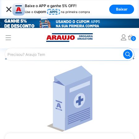
×
Baixe o APP e ganhe 5% OFF!
Baixar
cupom
Use o
APP5
na primeira compra
0
Araujo
Medicamentos
Saúde da Mulher
Anticoncepci