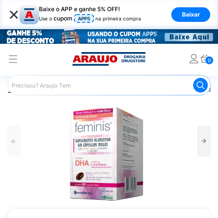
×
Baixe o APP e ganhe 5% OFF!
Baixar
cupom
Use o
APP5
na primeira compra
0
Araujo
Saúde e Bem Estar
Vitaminas e Minerais
Poliv