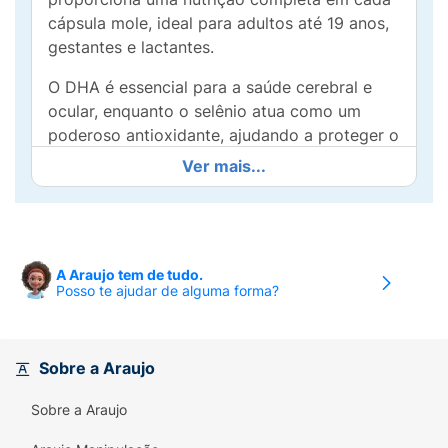
cápsula mole, ideal para adultos até 19 anos,
gestantes e lactantes.
O DHA é essencial para a saúde cerebral e
ocular, enquanto o selênio atua como um
poderoso antioxidante, ajudando a proteger o
organismo contra os radicais livres. O L-
Ver mais...
metilfolato, uma forma ativa do ácido fólico,
é fundamental para o desenvolvimento fetal e
o bem-estar da mulher.
Com 90 cápsulas moles por embalagem,
A Araujo tem de tudo.
Posso te ajudar de alguma forma?
Feminís é livre de açúcares, lactose e glúten,
garantindo uma ingestão segura e saudável.
Suporte sua saúde e bem-estar a cada dia
com Feminís e sinta-se confiante em todas as
Sobre a Araujo
fases da sua vida! Invista em você mesma e
Sobre a Araujo
na sua saúde com Feminís!