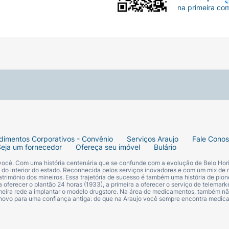
na primeira co
dimentos Corporativos - Convênio
Serviços Araujo
Fale Cono
Seja um fornecedor
Ofereça seu imóvel
Bulário
 você. Com uma história centenária que se confunde com a evolução de Belo Hori
s do interior do estado. Reconhecida pelos serviços inovadores e com um mix de 
trimônio dos mineiros. Essa trajetória de sucesso é também uma história de pion
 oferecer o plantão 24 horas (1933), a primeira a oferecer o serviço de telemarke
primeira rede a implantar o modelo drugstore. Na área de medicamentos, também nã
 novo para uma confiança antiga: de que na Araujo você sempre encontra medi