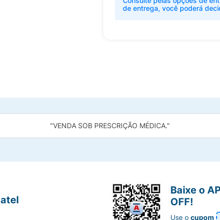
Consulte pelas opções de ent
de entrega, você poderá deci
"VENDA SOB PRESCRIÇÃO MÉDICA."
Baixe o A
atel
OFF!
Use o
cupom