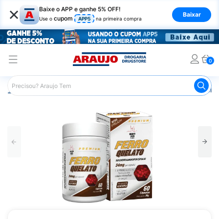
×
Baixe o APP e ganhe 5% OFF!
Baixar
cupom
Use o
APP5
na primeira compra
0
Araujo
Saúde e Bem Estar
Vitaminas e Minerais
Poliv