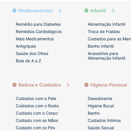
Medicamentos
Infantil
Remédio para Diabetes
Alimentação Infantil
Remédios Cardiológicos
Troca de Fraldas
Mais Medicamentos
Cuidados para as Ma
Antigripais
Banho Infantil
Saúde dos Olhos
Acessórios para
Alimentação Infantil
Bula de A a Z
Beleza e Cuidados
Higiene Pessoal
Cuidados com a Pele
Desodorante
Cuidados com o Rosto
Higiene Bucal
Cuidado com o Corpo
Banho
Cuidado com as Mãos
Cuidados Íntimos
Cuidado com os Pés
Saúde Sexual