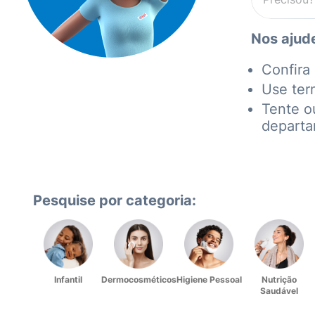
Nos ajude
Confira 
Use ter
Tente o
depart
Pesquise por categoria:
Infantil
Dermocosméticos
Higiene Pessoal
Nutrição
Saudável