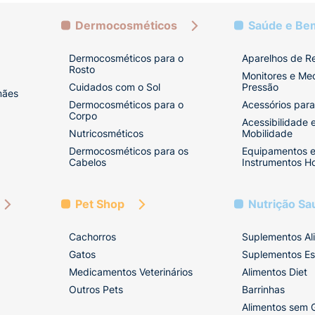
Dermocosméticos
Saúde e Be
Dermocosméticos para o
Aparelhos de R
Rosto
Monitores e Me
Cuidados com o Sol
Pressão
mães
Dermocosméticos para o
Acessórios para
Corpo
Acessibilidade 
Nutricosméticos
Mobilidade
Dermocosméticos para os
Equipamentos 
Cabelos
Instrumentos Ho
Pet Shop
Nutrição Sa
Cachorros
Suplementos Al
Gatos
Suplementos Es
Medicamentos Veterinários
Alimentos Diet
Outros Pets
Barrinhas
Alimentos sem 