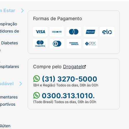
m Estar
Formas de Pagamento
espiração
didores de
 Diabetes
e
e
Compre pelo
Drogatel
spitalares
(31) 3270-5000
udável
(BH e Região) Todos os dias, 06h às 00h
0300.313.1010.
imentares
(Todo Brasil) Todos os dias, 06h às 00h
portivos
Glúten