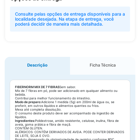
Consulte pelas opções de entrega disponíveis para a
localidade desejada. Na etapa de entrega, você
poderá decidir de maneira mais detalhada.
Descrição
Ficha Técnica
FIBERNORM MIX DE 7 FIBRAS
Sem sabor.
Mix de 7 fibras em pó, pode ser adicionado em qualquer alimento ou
bebida.
Contribui para melhor funcionamento do intestino.
Modo de preparo:
Adicione 1 medida (5g) em 200ml de água ou, se
preferir, em outros líquidos e alimentos quentes ou frios.
Mexa até completa dissolução.
O consumo deste produto deve ser acompanhado da ingestão de
líquidos.
Ingredientes:
Polidextrose, amido resistente, celulose, inulina, fibra de
aveia, goma arábica e fibra de maçã.
CONTÉM GLÚTEN.
ALÉRGICOS: CONTÉM DERIVADOS DE AVEIA. PODE CONTER DERIVADOS
DE LEITE, SOJA E OVO.
Produto dispensado da obrigatoriedade de registro conforme RDC