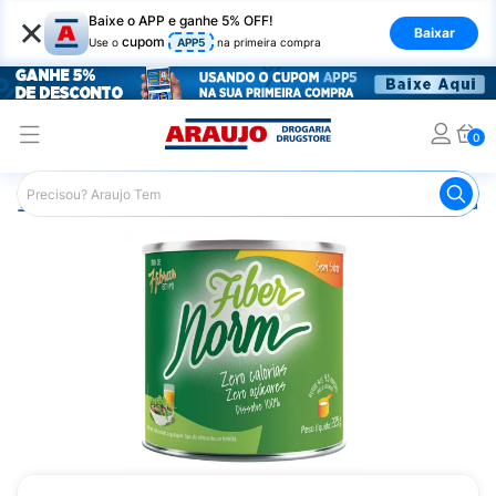
×
Baixe o APP e ganhe 5% OFF!
Baixar
cupom
Use o
APP5
na primeira compra
0
Araujo
Medicamentos
Remédio para o Estômago e Gastro