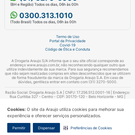
(BH e Região) Todos os dias, 06h às 00h
0300.313.1010
(Todo Brasil) Todos os dias, 06h às 00h
Termo de Uso
Portal da Privacidade
Covid-19
Código de Ética e Conduta
A Drogaria Araujo S/A informa que o seu site oficial corresponde ao
endereço www.araujo.com.br, não reconhecendo qualquer outro que
utilize indevidamente da sua marca. Para sua segurança recomendamos
que não sejam realizadas compras em sites desconhecidos que se utilizem
de forma fraudulenta da marca da Drogaria Araujo S.A. Em caso de
dúvidas, gentileza entrar em contato com (31) 3270-5000.
Razão Social: Drogaria Araujo S.A | CNPJ: 17.256.512.0001-16 | Endereço:
Rua Curitiba 327 - Centro - CEP: 30170-120 - Belo Horizonte - MG |
Telefones: 0300.313.1010 e (31) 3270-5000 Horário de funcionamento -
06:00h às 00:00h | Consultores técnicos responsáveis: Hairton Ayres
Cookies:
O site da Araujo utiliza cookies para melhorar sua
Azevedo Guimarães – CRF 10.965 | Yasmin Silva Alvarenga – CRF 52.584 -
Consultor substituto: Thiago Aguiar Pinheiro - CRF Nº 13.748. Alvará
experiência e oferecer serviços personalizados.
Sanitário: 2025020713 | Autorização de Funcionamento da Empresa (AFE):
7.16355-1
Permitir
Dispensar
Preferências de Cookies