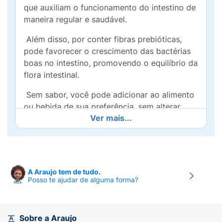
que auxiliam o funcionamento do intestino de
maneira regular e saudável.
Além disso, por conter fibras prebióticas,
pode favorecer o crescimento das bactérias
boas no intestino, promovendo o equilíbrio da
flora intestinal.
Sem sabor, você pode adicionar ao alimento
ou bebida de sua preferência, sem alterar
Ver mais...
sabor ou textura dos alimentos.
NÃO CONTÉM GLÚTEN
Ingredientes:
A Araujo tem de tudo.
Goma Guar Parcialmente Hidrolisada e
Posso te ajudar de alguma forma?
Inulina.
ALÉRGICOS:
Sobre a Araujo