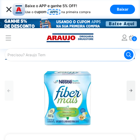
×
Baixe o APP e ganhe 5% OFF!
Baixar
cupom
Use o
APP5
na primeira compra
0
Araujo
Medicamentos
Remédio para o Estômago e Gastro