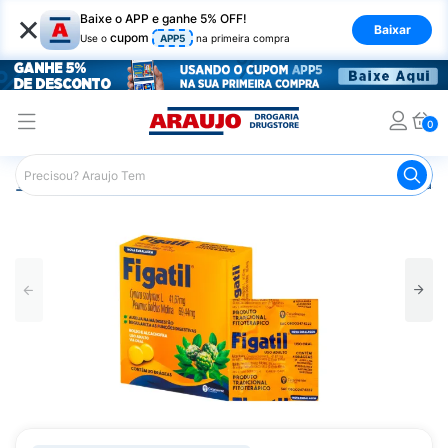
×
Baixe o APP e ganhe 5% OFF!
Baixar
cupom
Use o
APP5
na primeira compra
0
Araujo
Medicamentos
Remédio para o Estômago e Gastro