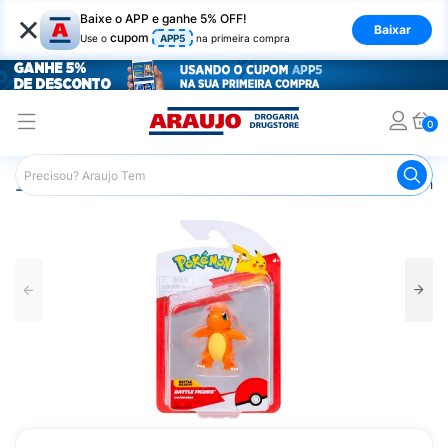
×
Baixe o APP e ganhe 5% OFF!
Baixar
cupom
Use o
APP5
na primeira compra
0
Araujo
Infantil
Brinquedos Infantis
Figura de Batalha