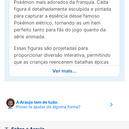
Pokémon mais adorados da franquia. Cada
figura é detalhadamente esculpida e pintada
para capturar a essência desse famoso
Pokémon elétrico, tornando-as um item
perfeito tanto para fãs do jogo quanto da
série animada.
Essas figuras são projetadas para
proporcionar diversão interativa, permitindo
que as crianças reencenem batalhas épicas
ou criem suas próprias aventuras no mundo
Ver mais...
Pokémon. Com tamanhos e poses variadas,
cada figura traz uma dinâmica única para
cada batalha, tornando a brincadeira ainda
mais envolvente.
A Araujo tem de tudo.
Posso te ajudar de alguma forma?
A linha sortida significa que o consumidor
pode receber diferentes versões ou poses do
Pikachu, adicionando um elemento de
surpresa e colecionabilidade. Além de serem