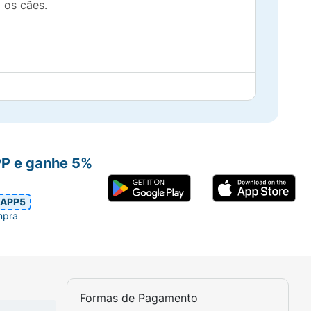
 os cães.
-estar do seu pet.
sempre alegre.
PP e ganhe 5%
APP5
mpra
Formas de Pagamento