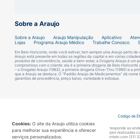
Sobre a Araujo
Sobre a Araujo
Araujo Manipulação
Aplicativo
Aten
Lojas
Programa Araujo Médico
Trabalhe Conosco
Em Belo Horizonte, onde você estiver, tem sempre uma Araujo perto de
Araujo está presente em todas as regiões da capital e em várias cidade
produtos de conveniência, saúde e bem-estar, a Drogaria Araujo é um pa
compromisso com o cliente: ela é a primeira drogaria de Belo Horizonte a
– o Drogatel Araujo (1963), a primeira drogaria Drive-Thru (1990) e a 
que a Araujo se destaca. O “Padrão Araujo de Medicamentos” dá nome
garantias de procedência, preço baixo, variedade e estoque.
Termo de Uso
Portal da Privacidade
Covid-19
Código de É
Cookies:
O site da Araujo utiliza cookies
A Drogaria Araujo S/A informa que o seu site oficial corresponde ao e
para melhorar sua experiência e oferecer
marca. Para sua segurança recomendamos que não sejam realizadas com
serviços personalizados.
Araujo S.A. Em caso de dúvidas, gentileza entrar em contato com (31)