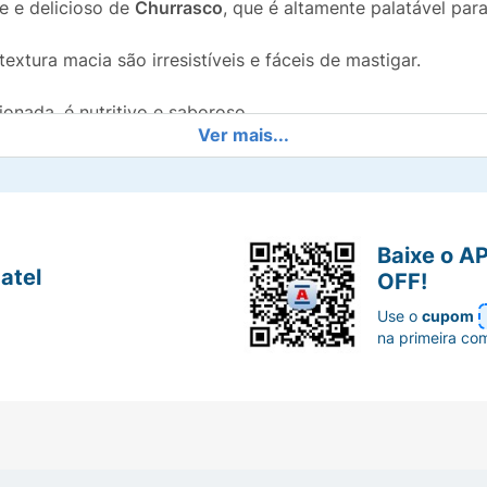
e e delicioso de
Churrasco
, que é altamente palatável para
textura macia são irresistíveis e fáceis de mastigar.
onada, é nutritivo e saboroso.
Ver mais...
rmulado
sem corantes artificiais
, prezando pela saúde e bem
 cão vai pedir mais, tornando o momento da recompensa 
Baixe o A
ho da
Pedigree Filezitos Sabor Churrasco
!
atel
OFF!
Use o
cupom
na primeira co