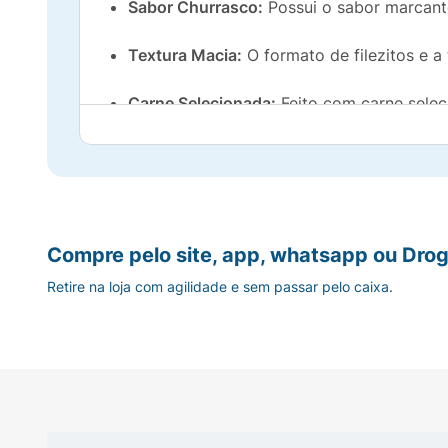
Sabor Churrasco:
Possui o sabor marcant
Textura Macia:
O formato de filezitos e a 
Carne Selecionada:
Feito com carne seleci
Sem Corantes Artificiais:
O produto é fo
Divertido e Irresistível:
Um petisco que seu
Ofereça a felicidade do sabor com o carin
Compre pelo site, app, whatsapp ou Drog
Retire na loja com agilidade e sem passar pelo caixa.