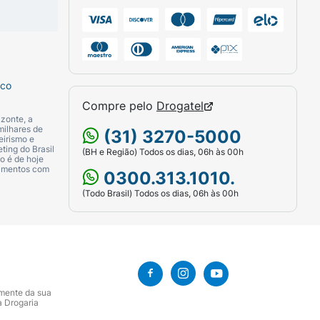
sco
Compre pelo
Drogatel
zonte, a
milhares de
(31) 3270-5000
eirismo e
ting do Brasil
(BH e Região) Todos os dias, 06h às 00h
o é de hoje
camentos com
0300.313.1010.
(Todo Brasil) Todos os dias, 06h às 00h
amente da sua
a Drogaria