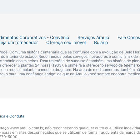
dimentos Corporativos - Convênio
Serviços Araujo
Fale Cono
Seja um fornecedor
Ofereça seu imóvel
Bulário
 você. Com uma história centenária que se confunde com a evolução de Belo Hori
s do interior do estado. Reconhecida pelos serviços inovadores e com um mix de 
trimônio dos mineiros. Essa trajetória de sucesso é também uma história de pion
 oferecer o plantão 24 horas (1933), a primeira a oferecer o serviço de telemarke
primeira rede a implantar o modelo drugstore. Na área de medicamentos, também nã
 novo para uma confiança antiga: de que na Araujo você sempre encontra medi
tica e Conduta
ndereço www.araujo.com.br, não reconhecendo qualquer outro que utilize indevid
pras em sites desconhecidos que se utilizem de forma fraudulenta da marca d
 3270-5000.