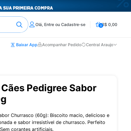
Olá, Entre ou Cadastre-se
R$ 0,00
0
Baixar App
Acompanhar Pedido
Central Araujo
a Cães Pedigree Sabor
0g
abor Churrasco (60g): Biscoito macio, delicioso e
nada e sabor irresistível de churrasco. Perfeito
em corantes artificiais.