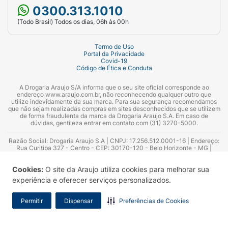
0300.313.1010
(Todo Brasil) Todos os dias, 06h às 00h
Termo de Uso
Portal da Privacidade
Covid-19
Código de Ética e Conduta
A Drogaria Araujo S/A informa que o seu site oficial corresponde ao
endereço www.araujo.com.br, não reconhecendo qualquer outro que
utilize indevidamente da sua marca. Para sua segurança recomendamos
que não sejam realizadas compras em sites desconhecidos que se utilizem
de forma fraudulenta da marca da Drogaria Araujo S.A. Em caso de
dúvidas, gentileza entrar em contato com (31) 3270-5000.
Razão Social: Drogaria Araujo S.A | CNPJ: 17.256.512.0001-16 | Endereço:
Rua Curitiba 327 - Centro - CEP: 30170-120 - Belo Horizonte - MG |
Telefones: 0300.313.1010 e (31) 3270-5000 Horário de funcionamento -
06:00h às 00:00h | Consultores técnicos responsáveis: Hairton Ayres
Cookies:
O site da Araujo utiliza cookies para melhorar sua
Azevedo Guimarães – CRF 10.965 | Yasmin Silva Alvarenga – CRF 52.584 -
Consultor substituto: Thiago Aguiar Pinheiro - CRF Nº 13.748. Alvará
experiência e oferecer serviços personalizados.
Sanitário: 2025020713 | Autorização de Funcionamento da Empresa (AFE):
7.16355-1
Permitir
Dispensar
Preferências de Cookies