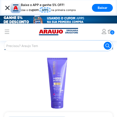
×
Baixe o APP e ganhe 5% OFF!
Baixar
cupom
Use o
APP5
na primeira compra
0
Araujo
Cabelo
Linha Profissional e de Salão
Finalizad