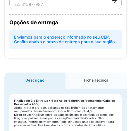
Opções de entrega
Enviamos para o endereço informado no seu CEP.
Confira abaixo o prazo de entrega para a sua região.
Descrição
Ficha Técnica
Finalizador Bio Extratus +Hidra Acido Hialurônico Preenchedor Cabelos
Ressecados 200g
Alinha, trata e protege, deixando os fios brilhantes e totalmente
recuperados. Possui termoprotetor e filtro solar. pH 4,0.
Modo de usar:
Aplique sobre os cabelos úmidos e distribua ao longo dos
fios, principalmente nas pontas e regiões mais danificadas. Não
enxágue. Penteie normalmente. Pode ser usado antes de escovar para
proteger os fios. Use também os outros produtos da linha +Hidra.