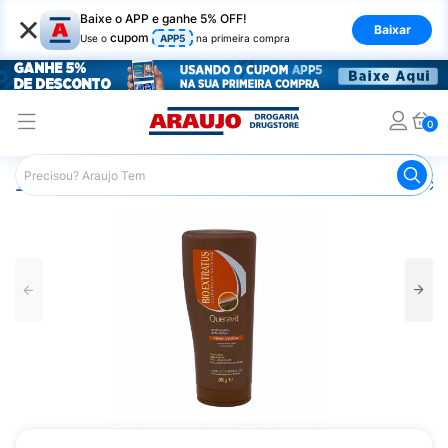
×
Baixe o APP e ganhe 5% OFF!
Baixar
cupom
Use o
APP5
na primeira compra
0
Araujo
Cabelo
Finalizadores
Creme para Pentear