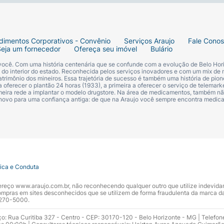
dimentos Corporativos - Convênio
Serviços Araujo
Fale Cono
Seja um fornecedor
Ofereça seu imóvel
Bulário
 você. Com uma história centenária que se confunde com a evolução de Belo Hori
s do interior do estado. Reconhecida pelos serviços inovadores e com um mix de 
trimônio dos mineiros. Essa trajetória de sucesso é também uma história de pion
 oferecer o plantão 24 horas (1933), a primeira a oferecer o serviço de telemarke
primeira rede a implantar o modelo drugstore. Na área de medicamentos, também nã
 novo para uma confiança antiga: de que na Araujo você sempre encontra medi
tica e Conduta
ndereço www.araujo.com.br, não reconhecendo qualquer outro que utilize indevid
pras em sites desconhecidos que se utilizem de forma fraudulenta da marca d
 3270-5000.
ço: Rua Curitiba 327 - Centro - CEP: 30170-120 - Belo Horizonte - MG | Telefon