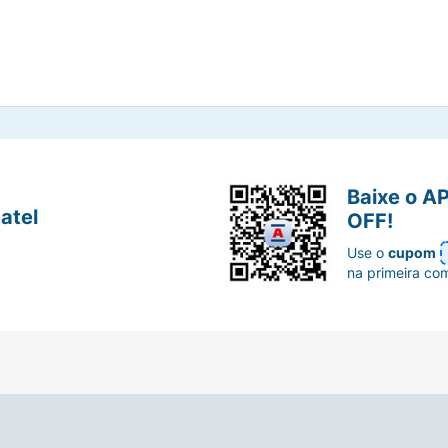
Baixe o A
atel
OFF!
Use o
cupom
na primeira co