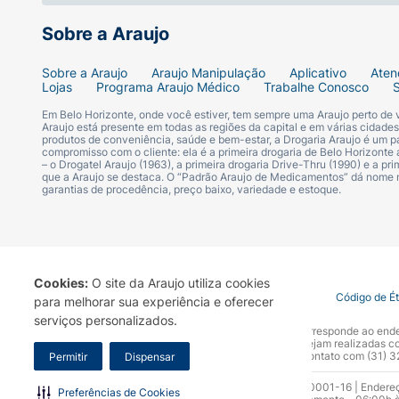
Sobre a Araujo
Sobre a Araujo
Araujo Manipulação
Aplicativo
Aten
Lojas
Programa Araujo Médico
Trabalhe Conosco
Em Belo Horizonte, onde você estiver, tem sempre uma Araujo perto de
Araujo está presente em todas as regiões da capital e em várias cidade
produtos de conveniência, saúde e bem-estar, a Drogaria Araujo é um pa
compromisso com o cliente: ela é a primeira drogaria de Belo Horizonte a
– o Drogatel Araujo (1963), a primeira drogaria Drive-Thru (1990) e a 
que a Araujo se destaca. O “Padrão Araujo de Medicamentos” dá nome
garantias de procedência, preço baixo, variedade e estoque.
Cookies:
O site da Araujo utiliza cookies
Termo de Uso
Portal da Privacidade
Covid-19
Código de É
para melhorar sua experiência e oferecer
serviços personalizados.
A Drogaria Araujo S/A informa que o seu site oficial corresponde ao e
marca. Para sua segurança recomendamos que não sejam realizadas com
Araujo S.A. Em caso de dúvidas, gentileza entrar em contato com (31)
Permitir
Dispensar
Razão Social: Drogaria Araujo S.A | CNPJ: 17.256.512.0001-16 | Endere
Preferências de Cookies