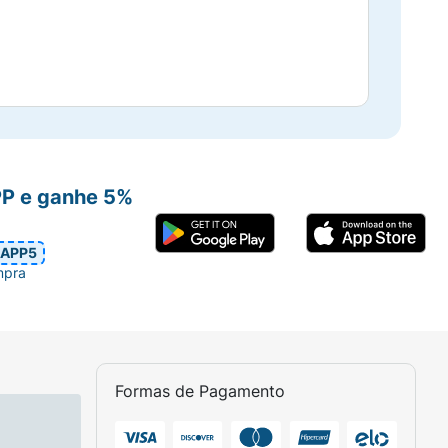
PP e ganhe 5%
APP5
mpra
Formas de Pagamento