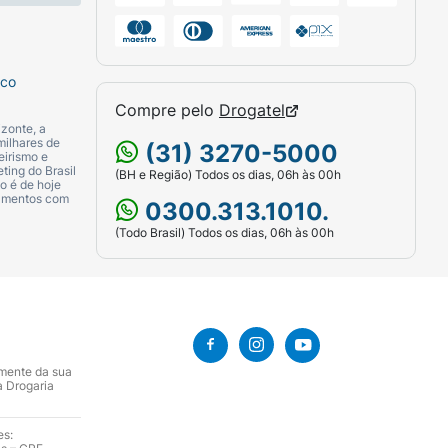
sco
Compre pelo
Drogatel
zonte, a
milhares de
(31) 3270-5000
eirismo e
ting do Brasil
(BH e Região) Todos os dias, 06h às 00h
o é de hoje
camentos com
0300.313.1010.
(Todo Brasil) Todos os dias, 06h às 00h
amente da sua
a Drogaria
es: