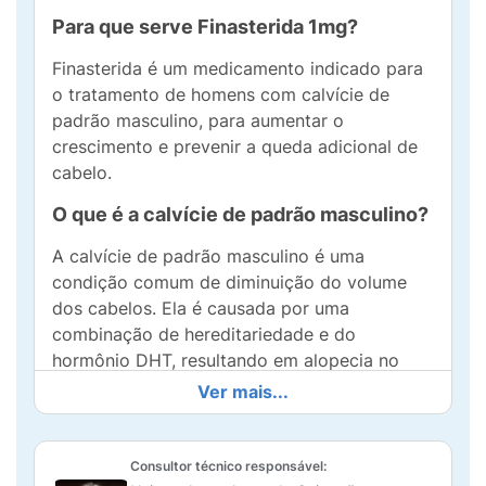
Para que serve Finasterida 1mg?
Finasterida é um medicamento indicado para
o tratamento de homens com calvície de
padrão masculino, para aumentar o
crescimento e prevenir a queda adicional de
cabelo.
O que é a calvície de padrão masculino?
A calvície de padrão masculino é uma
condição comum de diminuição do volume
dos cabelos. Ela é causada por uma
combinação de hereditariedade e do
hormônio DHT, resultando em alopecia no
topo da cabeça.
Ver mais...
A DHT contribui para que a fase de
crescimento do cabelo seja mais curta e para
Consultor técnico responsável:
a diminuição do volume do cabelo, o que leva