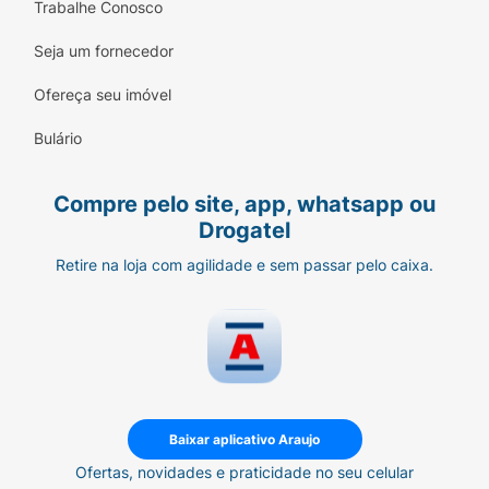
Trabalhe Conosco
Quem não pode usar o Finasterida 1mg?
Seja um fornecedor
Finasterida é contraindicado nos seguintes
Ofereça seu imóvel
casos:
Bulário
Pacientes com hipersensibilidade a
qualquer componente do comprimido;
Compre pelo site, app, whatsapp ou
Mulheres ou crianças; e
Drogatel
Mulheres grávidas ou que possam ficar
Retire na loja com agilidade e sem passar pelo caixa.
grávidas durante o tratamento.
Caso tenha dúvidas se você pode utilizar este
medicamento, converse com um médico ou
farmacêutico.
Como comprar Finasterida na Araújo?
Baixar aplicativo Araujo
Você pode comprar o Finasterida 1mg em
Ofertas, novidades e praticidade no seu celular