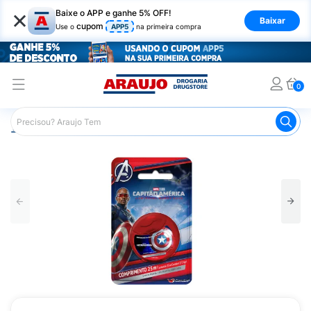
×
Baixe o APP e ganhe 5% OFF!
Baixar
cupom
Use o
APP5
na primeira compra
0
Araujo
Higiene Pessoal
Higiene Bucal
Fio Dental
F