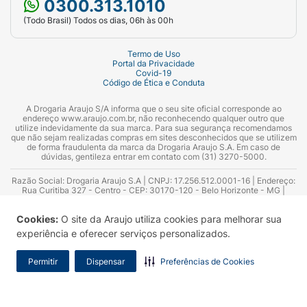
0300.313.1010
(Todo Brasil) Todos os dias, 06h às 00h
Termo de Uso
Portal da Privacidade
Covid-19
Código de Ética e Conduta
A Drogaria Araujo S/A informa que o seu site oficial corresponde ao
endereço www.araujo.com.br, não reconhecendo qualquer outro que
utilize indevidamente da sua marca. Para sua segurança recomendamos
que não sejam realizadas compras em sites desconhecidos que se utilizem
de forma fraudulenta da marca da Drogaria Araujo S.A. Em caso de
dúvidas, gentileza entrar em contato com (31) 3270-5000.
Razão Social: Drogaria Araujo S.A | CNPJ: 17.256.512.0001-16 | Endereço:
Rua Curitiba 327 - Centro - CEP: 30170-120 - Belo Horizonte - MG |
Telefones: 0300.313.1010 e (31) 3270-5000 Horário de funcionamento -
06:00h às 00:00h | Consultores técnicos responsáveis: Hairton Ayres
Cookies:
O site da Araujo utiliza cookies para melhorar sua
Azevedo Guimarães – CRF 10.965 | Yasmin Silva Alvarenga – CRF 52.584 -
Consultor substituto: Thiago Aguiar Pinheiro - CRF Nº 13.748. Alvará
experiência e oferecer serviços personalizados.
Sanitário: 2025020713 | Autorização de Funcionamento da Empresa (AFE):
7.16355-1
Permitir
Dispensar
Preferências de Cookies