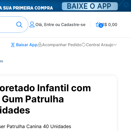
Olá, Entre ou Cadastre-se
R$ 0,00
0
Baixar App
Acompanhar Pedido
Central Araujo
es
uoretado Infantil com
 Gum Patrulha
idades
sser Patrulha Canina 40 Unidades