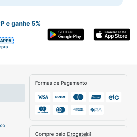
PP e ganhe 5%
APP5
mpra
Formas de Pagamento
sco
Compre pelo
Drogatel