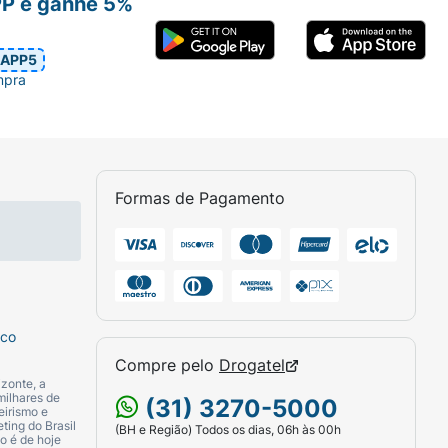
PP e ganhe 5%
APP5
mpra
Formas de Pagamento
sco
Compre pelo
Drogatel
zonte, a
milhares de
(31) 3270-5000
eirismo e
ting do Brasil
(BH e Região) Todos os dias, 06h às 00h
o é de hoje