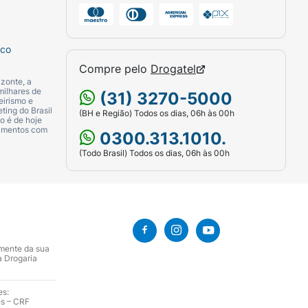
sco
Compre pelo
Drogatel
zonte, a
milhares de
(31) 3270-5000
eirismo e
ting do Brasil
(BH e Região) Todos os dias, 06h às 00h
o é de hoje
camentos com
0300.313.1010.
(Todo Brasil) Todos os dias, 06h às 00h
amente da sua
a Drogaria
es:
es – CRF