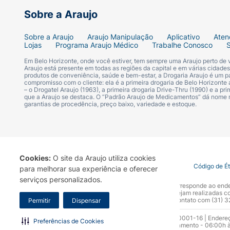
Sobre a Araujo
Sobre a Araujo
Araujo Manipulação
Aplicativo
Aten
Lojas
Programa Araujo Médico
Trabalhe Conosco
Em Belo Horizonte, onde você estiver, tem sempre uma Araujo perto de
Araujo está presente em todas as regiões da capital e em várias cidade
produtos de conveniência, saúde e bem-estar, a Drogaria Araujo é um pa
compromisso com o cliente: ela é a primeira drogaria de Belo Horizonte a
– o Drogatel Araujo (1963), a primeira drogaria Drive-Thru (1990) e a 
que a Araujo se destaca. O “Padrão Araujo de Medicamentos” dá nome
garantias de procedência, preço baixo, variedade e estoque.
Cookies:
O site da Araujo utiliza cookies
Termo de Uso
Portal da Privacidade
Covid-19
Código de É
para melhorar sua experiência e oferecer
serviços personalizados.
A Drogaria Araujo S/A informa que o seu site oficial corresponde ao e
marca. Para sua segurança recomendamos que não sejam realizadas com
Araujo S.A. Em caso de dúvidas, gentileza entrar em contato com (31)
Permitir
Dispensar
Razão Social: Drogaria Araujo S.A | CNPJ: 17.256.512.0001-16 | Endere
Preferências de Cookies
0300.313.1010 e (31) 3270-5000 Horário de funcionamento - 06:00h à