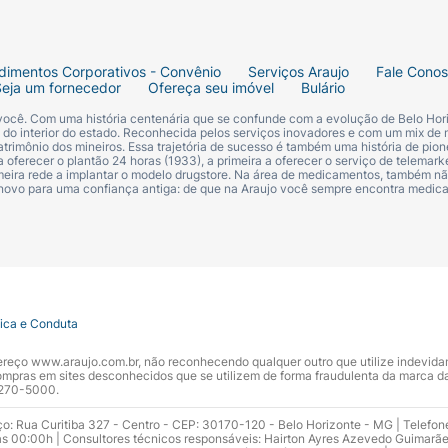
dimentos Corporativos - Convênio
Serviços Araujo
Fale Cono
Seja um fornecedor
Ofereça seu imóvel
Bulário
 você. Com uma história centenária que se confunde com a evolução de Belo Hori
s do interior do estado. Reconhecida pelos serviços inovadores e com um mix de 
trimônio dos mineiros. Essa trajetória de sucesso é também uma história de pion
 oferecer o plantão 24 horas (1933), a primeira a oferecer o serviço de telemarke
primeira rede a implantar o modelo drugstore. Na área de medicamentos, também nã
 novo para uma confiança antiga: de que na Araujo você sempre encontra medi
tica e Conduta
ndereço www.araujo.com.br, não reconhecendo qualquer outro que utilize indevid
pras em sites desconhecidos que se utilizem de forma fraudulenta da marca d
 3270-5000.
ço: Rua Curitiba 327 - Centro - CEP: 30170-120 - Belo Horizonte - MG | Telefon
s 00:00h | Consultores técnicos responsáveis: Hairton Ayres Azevedo Guimarã