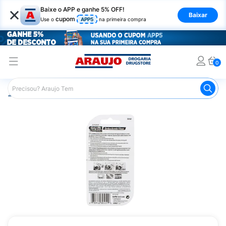
×
Baixe o APP e ganhe 5% OFF!
Baixar
cupom
Use o
APP5
na primeira compra
0
Araujo
Higiene Pessoal
Higiene Bucal
Fio Dental
F