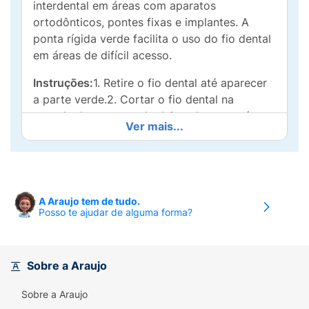
interdental em áreas com aparatos
ortodônticos, pontes fixas e implantes. A
ponta rígida verde facilita o uso do fio dental
em áreas de difícil acesso.
Instruções:
1. Retire o fio dental até aparecer
a parte verde.2. Cortar o fio dental na
metade da parte verde deixando para trás
Ver mais...
uma parte verde debaixo do cortador para o
próximo uso.3. Em caso de puxar além da
porção verde requerida, gira a roda azul no
sentido anti-horário até que a metade da
parte verde esteja abaixo do cortador.4. Para
A Araujo tem de tudo.
Posso te ajudar de alguma forma?
limpeza ao redor dos brackets, use a escova
unipenacho GUM End Tulf.
Modo de usar:
Usar a parte rígida verde para
Sobre a Araujo
passar o fio dental nas áreas difíceis de
alcançar.
Sobre a Araujo