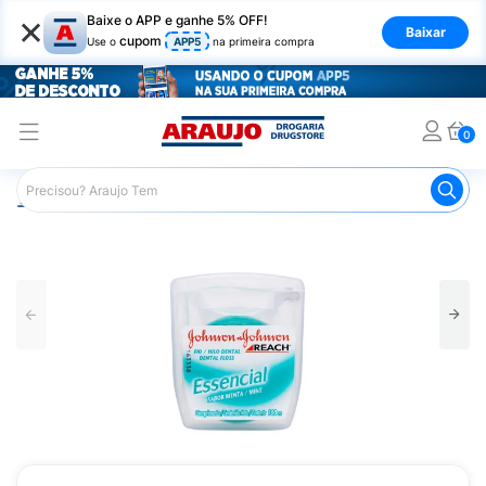
×
Baixe o APP e ganhe 5% OFF!
Baixar
cupom
Use o
APP5
na primeira compra
0
Araujo
Higiene Pessoal
Higiene Bucal
Fio Dental
F