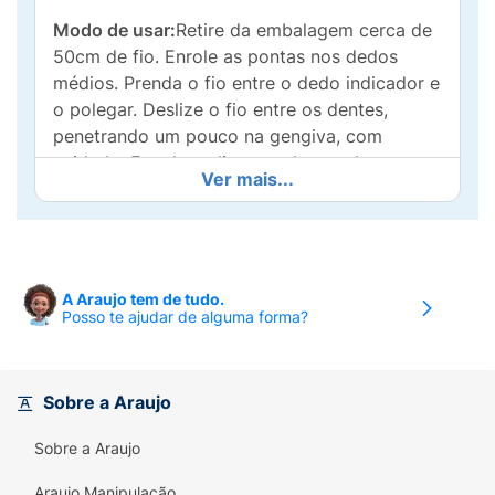
Modo de usar:
Retire da embalagem cerca de
50cm de fio. Enrole as pontas nos dedos
médios. Prenda o fio entre o dedo indicador e
o polegar. Deslize o fio entre os dentes,
penetrando um pouco na gengiva, com
cuidado. Envolva e limpe todos os dentes.
Ver mais...
Indicação:
Uso adulto. A recomendação dos
dentistas é substituir a escova a cada três
meses de uso ou quando apresenta
deformação das cerdas.
A Araujo tem de tudo.
Posso te ajudar de alguma forma?
Sobre a Araujo
Sobre a Araujo
Araujo Manipulação