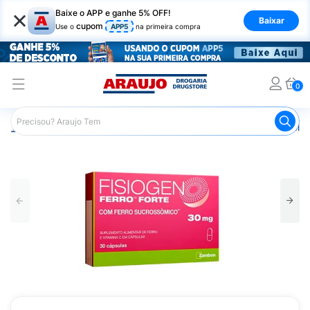
×
Baixe o APP e ganhe 5% OFF!
Baixar
cupom
Use o
APP5
na primeira compra
0
Araujo
Saúde e Bem Estar
Vitaminas e Minerais
Poliv