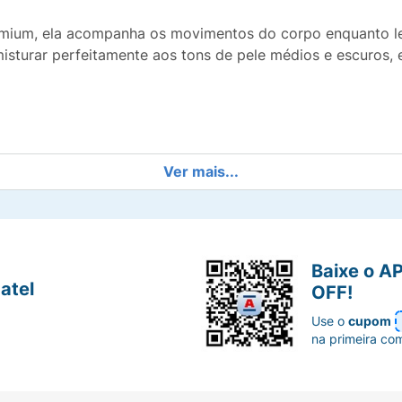
emium, ela acompanha os movimentos do corpo enquanto le
e misturar perfeitamente aos tons de pele médios e escuro
s incômodas e fechos que limitam as escolhas do seu guar
Ver mais...
provada, feita com materiais seguros que respeitam a sens
ra que você curta festas, eventos ou o dia a dia sem se p
Baixe o A
atel
l e a firmeza necessária para uma sustentação sob medid
OFF!
Use o
cupom
na primeira co