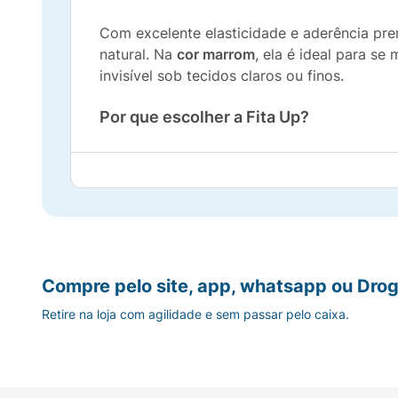
Com excelente elasticidade e aderência pr
natural. Na
cor marrom
, ela é ideal para s
invisível sob tecidos claros ou finos.
Por que escolher a Fita Up?
Liberdade sem Limites:
Diga adeus às alça
A Pioneira do Brasil:
Qualidade testada e a
Resistente e Segura:
Excelente fixação pa
Compre pelo site, app, whatsapp ou Drog
Tamanho P:
Proporciona a modelagem idea
Retire na loja com agilidade e sem passar pelo caixa.
Especificações do Produto:
Marca:
Fita Up