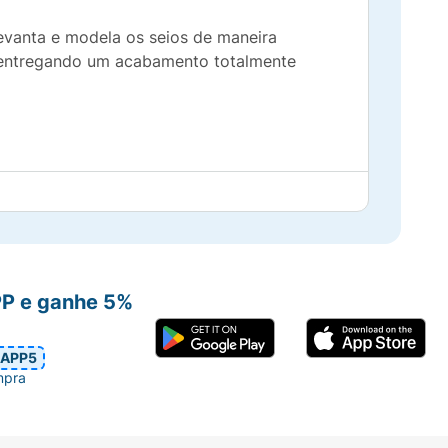
vanta e modela os seios de maneira
s, entregando um acabamento totalmente
da-roupa. Crie o decote que quiser!
ibilidade da sua pele.
reocupar com o suor.
PP e ganhe 5%
a.
APP5
mpra