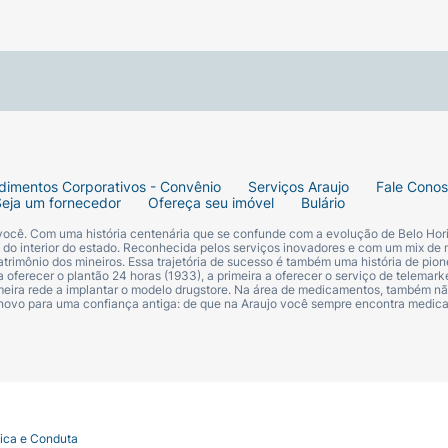
dimentos Corporativos - Convênio
Serviços Araujo
Fale Cono
Seja um fornecedor
Ofereça seu imóvel
Bulário
 você. Com uma história centenária que se confunde com a evolução de Belo Hori
s do interior do estado. Reconhecida pelos serviços inovadores e com um mix de 
trimônio dos mineiros. Essa trajetória de sucesso é também uma história de pion
 oferecer o plantão 24 horas (1933), a primeira a oferecer o serviço de telemarke
primeira rede a implantar o modelo drugstore. Na área de medicamentos, também nã
 novo para uma confiança antiga: de que na Araujo você sempre encontra medi
tica e Conduta