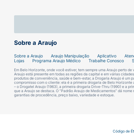
Produto:
Fita Adesiva para Seios
Cor:
Marrom
Tamanho:
P
Sobre a Araujo
Sobre a Araujo
Araujo Manipulação
Aplicativo
Aten
Lojas
Programa Araujo Médico
Trabalhe Conosco
Em Belo Horizonte, onde você estiver, tem sempre uma Araujo perto de
Araujo está presente em todas as regiões da capital e em várias cidade
produtos de conveniência, saúde e bem-estar, a Drogaria Araujo é um pa
compromisso com o cliente: ela é a primeira drogaria de Belo Horizonte a
– o Drogatel Araujo (1963), a primeira drogaria Drive-Thru (1990) e a 
que a Araujo se destaca. O “Padrão Araujo de Medicamentos” dá nome
garantias de procedência, preço baixo, variedade e estoque.
Termo de Uso
Portal da Privacidade
Covid-19
Código de É