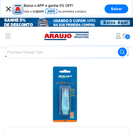
×
Baixe o APP e ganhe 5% OFF!
Baixar
cupom
Use o
APP5
na primeira compra
0
Araujo
Mercado
Livraria
Material Escolar
Fita Cor