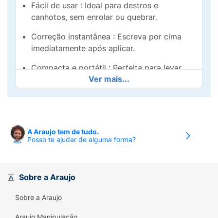
Fácil de usar : Ideal para destros e
canhotos, sem enrolar ou quebrar.
Correção instantânea : Escreva por cima
imediatamente após aplicar.
Compacta e portátil : Perfeita para levar
Ver mais...
onde você for.
Com a Mercur, corrigir é abrir a porta para
novas ideias! Diga adeus aos erros no papel e
mantenha tudo impecável.
A Araujo tem de tudo.
Posso te ajudar de alguma forma?
Fita Corretiva Mercur – Precisão e praticidade
na palma da sua mão!
Sobre a Araujo
Sobre a Araujo
Araujo Manipulação