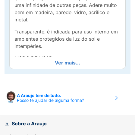
uma infinidade de outras peças. Adere muito
bem em madeira, parede, vidro, acrílico e
metal.
Transparente, é indicada para uso interno em
ambientes protegidos da luz do sol e
intempéries.
MODO DE USAR:
Ver mais...
1. Faça a marcação prévia no local onde
deseja aplicar o objeto desejado. Certifique-
se de que a parede ou local onde deseja
aplicar o objeto, bem como o próprio objeto,
A Araujo tem de tudo.
estejam livres de sujeira e oleosidade.
Posso te ajudar de alguma forma?
2. Corte a fita na medida e quantidade
suficiente para sustentar este objeto (cada
Sobre a Araujo
10cm sustenta 300g, desde que seja bem
posicionada no objeto a ser fixado e que