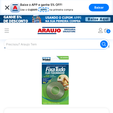
×
Baixe o APP e ganhe 5% OFF!
Baixar
cupom
Use o
APP5
na primeira compra
0
Araujo
Mercado
Casa e Utilidades
Manutenção e Re