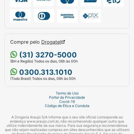
Validade do produto:
3 anos
Comprimento do rolo:
5 metros
Largura da fita:
5cm;
Compre pelo
Drogatel
Medidas embalado (C x L x A):
7,5 x 5,3 x 7,5;
(31) 3270-5000
Peso bruto embalado:
97 gramas.
(BH e Região) Todos os dias, 06h às 00h
0300.313.1010
Conteúdo da Embalagem
(Todo Brasil) Todos os dias, 06h às 00h
1 rolo de fita KO.
Termo de Uso
Portal da Privacidade
Covid-19
Código de Ética e Conduta
A Drogaria Araujo S/A informa que o seu site oficial corresponde ao
endereço www.araujo.com.br, não reconhecendo qualquer outro que
utilize indevidamente da sua marca. Para sua segurança recomendamos
que não sejam realizadas compras em sites desconhecidos que se utilizem
de forma fraudulenta da marca da Drogaria Araujo S.A. Em caso de