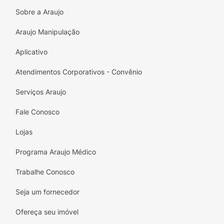
Não possui látex;
Sobre a Araujo
A única com até 7 dias de fixação;
Araujo Manipulação
8 opções de cores exclusivas;
Aplicativo
Até 140% de tensão máxima;
Atendimentos Corporativos - Convênio
Resistente a água.
Serviços Araujo
Características
Fale Conosco
Melhora as dores musculares;
Lojas
Auxilia na drenagem linfática;
Programa Araujo Médico
Agiliza a cicatrização;
Trabalhe Conosco
Auxilia na circulação sanguínea;
Seja um fornecedor
Estabiliza as articulações;
Ofereça seu imóvel
Aumenta a propriocepção;