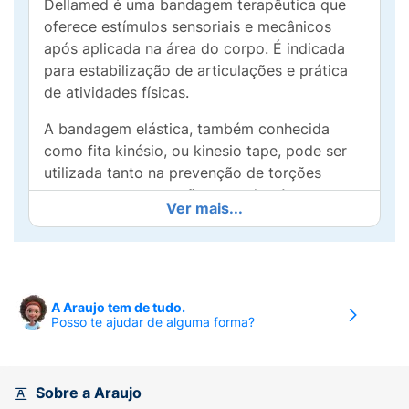
Dellamed é uma bandagem terapêutica que
oferece estímulos sensoriais e mecânicos
após aplicada na área do corpo. É indicada
para estabilização de articulações e prática
de atividades físicas.
A bandagem elástica, também conhecida
como fita kinésio, ou kinesio tape, pode ser
utilizada tanto na prevenção de torções
quanto na recuperação muscular. A
Ver mais...
bandagem possui efetiva ação em aplicações
pós cirúrgicas, na fisioterapia, ajudando a
reduzir edemas e hematomas. É um produto
versátil e funcional para promover suporte e
recuperação em diferentes situações.
A Araujo tem de tudo.
Posso te ajudar de alguma forma?
Diferenciais
É hipoalergênica;
Sobre a Araujo