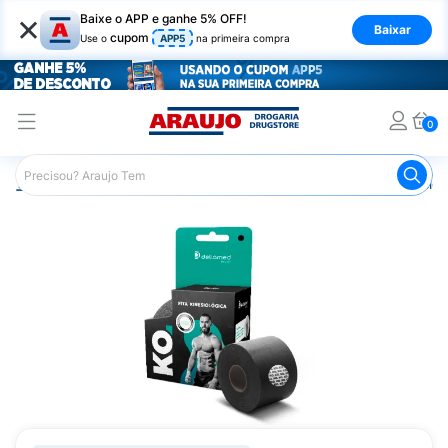
×
Baixe o APP e ganhe 5% OFF!
Baixar
cupom
Use o
APP5
na primeira compra
0
Araujo
Saúde e Bem Estar
Fisioterapia e Atividade Física