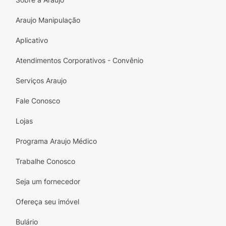
A única com até 7 dias de fixação;
Araujo Manipulação
8 opções de cores exclusivas;
Aplicativo
Até 140% de tensão máxima;
Atendimentos Corporativos - Convênio
Resistente a água.
Serviços Araujo
Características
Fale Conosco
Melhora as dores musculares;
Lojas
Auxilia na drenagem linfática;
Programa Araujo Médico
Agiliza a cicatrização;
Trabalhe Conosco
Auxilia na circulação sanguínea;
Seja um fornecedor
Estabiliza as articulações;
Ofereça seu imóvel
Aumenta a propriocepção;
Bulário