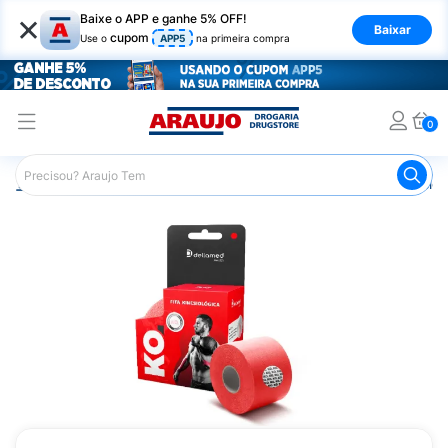
×
Baixe o APP e ganhe 5% OFF!
Baixar
cupom
Use o
APP5
na primeira compra
0
Araujo
Saúde e Bem Estar
Fisioterapia e Atividade Física