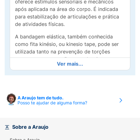
oferece estímulos sensoriais e mecânicos
após aplicada na área do corpo. É indicada
para estabilização de articulações e prática
de atividades físicas.
A bandagem elástica, também conhecida
como fita kinésio, ou kinesio tape, pode ser
utilizada tanto na prevenção de torções
quanto na recuperação muscular. A
Ver mais...
bandagem possui efetiva ação em aplicações
pós cirúrgicas, na fisioterapia, ajudando a
reduzir edemas e hematomas. É um produto
versátil e funcional para promover suporte e
recuperação em diferentes situações.
A Araujo tem de tudo.
Posso te ajudar de alguma forma?
Diferenciais
É hipoalergênica;
Sobre a Araujo
Não possui látex;
Sobre a Araujo