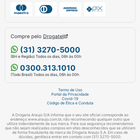
Validade do produto:
3 anos
Comprimento do rolo:
5 metros
Largura da fita:
5cm;
Compre pelo
Drogatel
Medidas embalado (C x L x A):
7,5 x 5,3 x 7,5;
(31) 3270-5000
Peso bruto embalado:
97 gramas.
(BH e Região) Todos os dias, 06h às 00h
0300.313.1010
Conteúdo da Embalagem
(Todo Brasil) Todos os dias, 06h às 00h
1 rolo de fita KO.
Termo de Uso
Portal da Privacidade
Covid-19
Código de Ética e Conduta
A Drogaria Araujo S/A informa que o seu site oficial corresponde ao
endereço www.araujo.com.br, não reconhecendo qualquer outro que
utilize indevidamente da sua marca. Para sua segurança recomendamos
que não sejam realizadas compras em sites desconhecidos que se utilizem
de forma fraudulenta da marca da Drogaria Araujo S.A. Em caso de
dúvidas, gentileza entrar em contato com (31) 3270-5000.