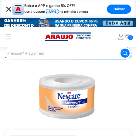
×
Baixe o APP e ganhe 5% OFF!
Baixar
cupom
Use o
APP5
na primeira compra
0
Araujo
Saúde e Bem Estar
Primeiros Socorros
Espara