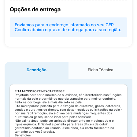
Opções de entrega
Enviamos para o endereço informado no seu CEP.
Confira abaixo o prazo de entrega para a sua região.
Descrição
Ficha Técnica
FITA MICROPORE NEXCARE BEGE
Projetada para ter o máximo de suavidade, não interferindo nas funções
normais da pele e permitindo que ela transpire para melhor conforto.
Feita na cor bege, ela é mais discreta na pele.
Fita microporosa perfeita para a fixação de curativos, gazes, cateteres,
sondas e curativos de drenos, sem deixar resíduos ou irritações na pele –
por sua fácil remoção, ela é ótima para mudanças frequentes dos
curativos ou gazes, sendo ideal para peles sensíveis.
Não sai na água, pode ser aplicada diretamente no machucado e é
hipoalergênica. É flexível e perfeita para áreas difíceis de cobrir,
garantindo conforto ao usuário. Além disso, ela corta facilmente no
tamanho que você precisa.
Benefícios: