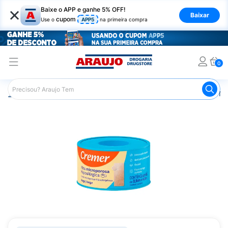
×
Baixe o APP e ganhe 5% OFF!
Baixar
cupom
Use o
APP5
na primeira compra
0
Araujo
Saúde e Bem Estar
Primeiros Socorros
Fita M