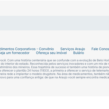
dimentos Corporativos - Convênio
Serviços Araujo
Fale Cono
Seja um fornecedor
Ofereça seu imóvel
Bulário
 você. Com uma história centenária que se confunde com a evolução de Belo Hori
s do interior do estado. Reconhecida pelos serviços inovadores e com um mix de 
trimônio dos mineiros. Essa trajetória de sucesso é também uma história de pion
 oferecer o plantão 24 horas (1933), a primeira a oferecer o serviço de telemarke
primeira rede a implantar o modelo drugstore. Na área de medicamentos, também nã
 novo para uma confiança antiga: de que na Araujo você sempre encontra medi