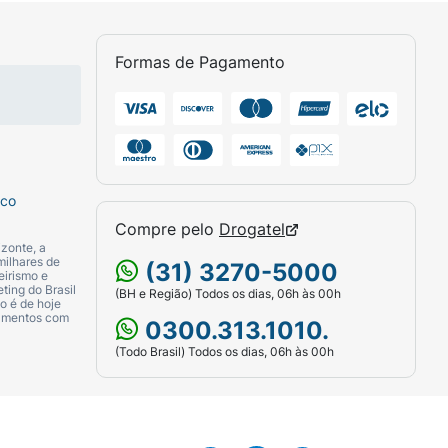
Formas de Pagamento
sco
Compre pelo
Drogatel
zonte, a
milhares de
(31) 3270-5000
eirismo e
ting do Brasil
(BH e Região) Todos os dias, 06h às 00h
o é de hoje
camentos com
0300.313.1010.
(Todo Brasil) Todos os dias, 06h às 00h