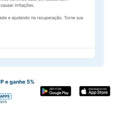
ausar irritações.
idade e ajudando na recuperação. Torne sua
PP e ganhe 5%
APP5
mpra