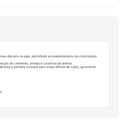
é mais discreta na pele, permitindo acompanhamento da cicatrização
ixação de cateteres, sondas e curativos de drenos.
erente e perfeita inclusive para áreas difíceis de cobrir, garantindo
s.