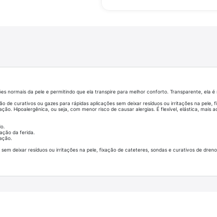
ões normais da pele e permitindo que ela transpire para melhor conforto. Transparente, ela 
o de curativos ou gazes para rápidas aplicações sem deixar resíduos ou irritações na pele, f
ação. Hipoalergênica, ou seja, com menor risco de causar alergias. É flexível, elástica, mais ad
o.
ação da ferida.
cação.
 sem deixar resíduos ou irritações na pele, fixação de cateteres, sondas e curativos de dreno