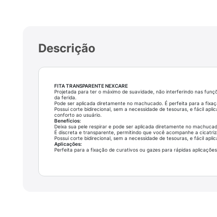
Descrição
FITA TRANSPARENTE NEXCARE
Projetada para ter o máximo de suavidade, não interferindo nas funç
da ferida.
Pode ser aplicada diretamente no machucado. É perfeita para a fixaçã
Possui corte bidirecional, sem a necessidade de tesouras, e fácil aplic
conforto ao usuário.
Benefícios:
Deixa sua pele respirar e pode ser aplicada diretamente no machucad
É discreta e transparente, permitindo que você acompanhe a cicatriz
Possui corte bidirecional, sem a necessidade de tesouras, e fácil apli
Aplicações:
Perfeita para a fixação de curativos ou gazes para rápidas aplicações