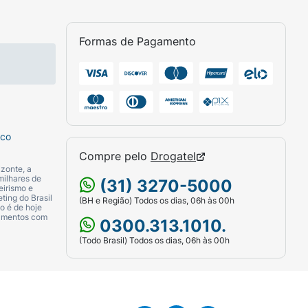
Formas de Pagamento
sco
Compre pelo
Drogatel
zonte, a
milhares de
(31) 3270-5000
eirismo e
ting do Brasil
(BH e Região) Todos os dias, 06h às 00h
o é de hoje
camentos com
0300.313.1010.
(Todo Brasil) Todos os dias, 06h às 00h