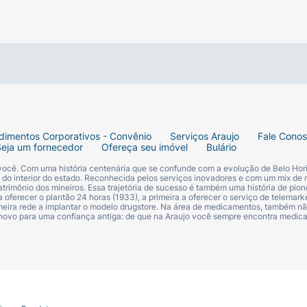
dimentos Corporativos - Convênio
Serviços Araujo
Fale Cono
Seja um fornecedor
Ofereça seu imóvel
Bulário
 você. Com uma história centenária que se confunde com a evolução de Belo Hori
s do interior do estado. Reconhecida pelos serviços inovadores e com um mix de 
trimônio dos mineiros. Essa trajetória de sucesso é também uma história de pion
 oferecer o plantão 24 horas (1933), a primeira a oferecer o serviço de telemarke
primeira rede a implantar o modelo drugstore. Na área de medicamentos, também nã
 novo para uma confiança antiga: de que na Araujo você sempre encontra medi