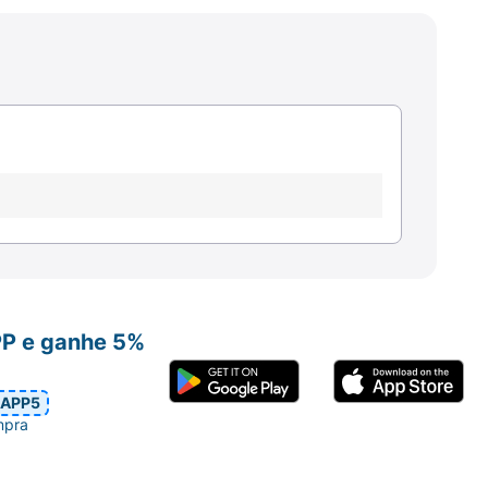
PP e ganhe 5%
APP5
mpra