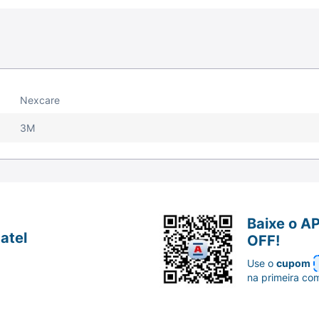
Nexcare
3M
Baixe o A
atel
OFF!
Use o
cupom
na primeira co