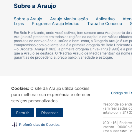
Sobre a Araujo
Sobre a Araujo
Araujo Manipulação
Aplicativo
Aten
Lojas
Programa Araujo Médico
Trabalhe Conosco
Em Belo Horizonte, onde você estiver, tem sempre uma Araujo perto de
Araujo está presente em todas as regiões da capital e em várias cidade
produtos de conveniência, saúde e bem-estar, a Drogaria Araujo é um pa
compromisso com o cliente: ela é a primeira drogaria de Belo Horizonte a
– o Drogatel Araujo (1963), a primeira drogaria Drive-Thru (1990) e a 
que a Araujo se destaca. O “Padrão Araujo de Medicamentos” dá nome
garantias de procedência, preço baixo, variedade e estoque.
Cookies:
O site da Araujo utiliza cookies
Termo de Uso
Portal da Privacidade
Covid-19
Código de É
para melhorar sua experiência e oferecer
serviços personalizados.
A Drogaria Araujo S/A informa que o seu site oficial corresponde ao e
marca. Para sua segurança recomendamos que não sejam realizadas com
Araujo S.A. Em caso de dúvidas, gentileza entrar em contato com (31)
Permitir
Dispensar
Razão Social: Drogaria Araujo S.A | CNPJ: 17.256.512.0001-16 | Endere
Preferências de Cookies
0300.313.1010 e (31) 3270-5000 Horário de funcionamento - 06:00h à
10.965 | Yasmin Silva Alvarenga – CRF 52.584 - Consultor substituto: T