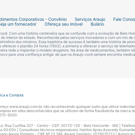
dimentos Corporativos - Convênio
Serviços Araujo
Fale Cono
Seja um fornecedor
Ofereça seu imóvel
Bulário
 você. Com uma história centenária que se confunde com a evolução de Belo Hori
s do interior do estado. Reconhecida pelos serviços inovadores e com um mix de 
trimônio dos mineiros. Essa trajetória de sucesso é também uma história de pion
 oferecer o plantão 24 horas (1933), a primeira a oferecer o serviço de telemarke
primeira rede a implantar o modelo drugstore. Na área de medicamentos, também nã
 novo para uma confiança antiga: de que na Araujo você sempre encontra medi
tica e Conduta
ndereço www.araujo.com.br, não reconhecendo qualquer outro que utilize indevid
pras em sites desconhecidos que se utilizem de forma fraudulenta da marca d
 3270-5000.
ço: Rua Curitiba 327 - Centro - CEP: 30170-120 - Belo Horizonte - MG | Telefon
s 00:00h | Consultores técnicos responsáveis: Hairton Ayres Azevedo Guimarã
hiago Aguiar Pinheiro - CRF Nº 13.748. Alvará Sanitário: 2025020713 | Autorizaç