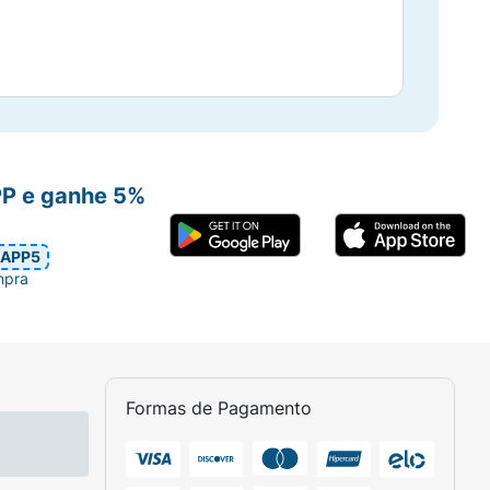
PP e ganhe 5%
APP5
mpra
Formas de Pagamento