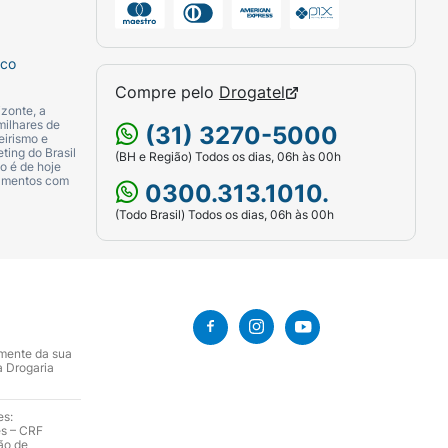
sco
Compre pelo
Drogatel
zonte, a
milhares de
(31) 3270-5000
eirismo e
ting do Brasil
(BH e Região) Todos os dias, 06h às 00h
o é de hoje
camentos com
0300.313.1010.
(Todo Brasil) Todos os dias, 06h às 00h
amente da sua
a Drogaria
es:
es – CRF
ão de