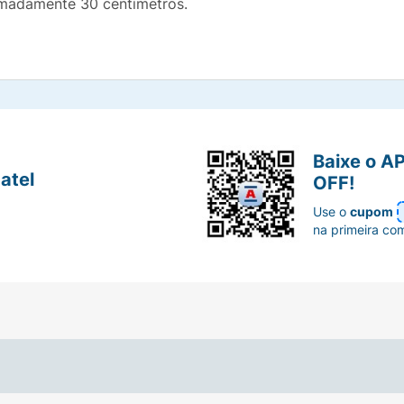
imadamente 30 centímetros.
Baixe o A
atel
OFF!
Use o
cupom
na primeira co