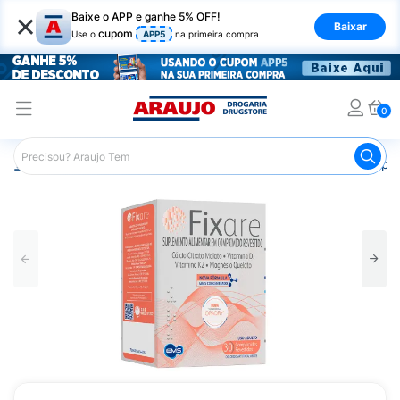
×
Baixe o APP e ganhe 5% OFF!
Baixar
cupom
Use o
APP5
na primeira compra
0
Araujo
Medicamentos
Saúde dos Ossos
Remédio pa